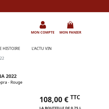
MON COMPTE
MON PANIER
E HISTOIRE
L'ACTU VIN
022
A 2022
opra
-
Rouge
TTC
108,00 €
LA BOUTEILLE DE 0.75 L