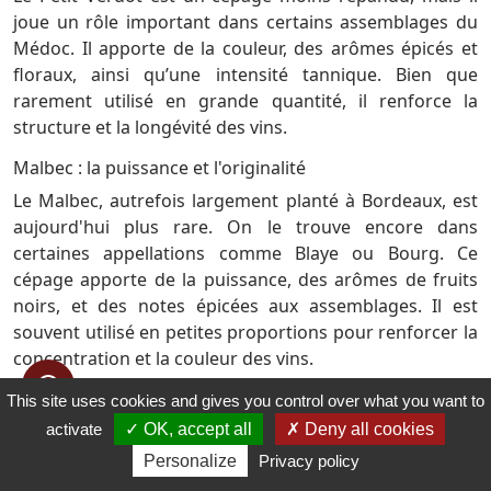
joue un rôle important dans certains assemblages du
Médoc. Il apporte de la couleur, des arômes épicés et
floraux, ainsi qu’une intensité tannique. Bien que
rarement utilisé en grande quantité, il renforce la
structure et la longévité des vins.
Malbec : la puissance et l'originalité
Le Malbec, autrefois largement planté à Bordeaux, est
aujourd'hui plus rare. On le trouve encore dans
certaines appellations comme Blaye ou Bourg. Ce
cépage apporte de la puissance, des arômes de fruits
noirs, et des notes épicées aux assemblages. Il est
souvent utilisé en petites proportions pour renforcer la
concentration et la couleur des vins.
Cépages blancs du vignoble bordelais
This site uses cookies and gives you control over what you want to
Sauvignon Blanc : la fraîcheur et la vivacité
activate
OK, accept all
Deny all cookies
Le Sauvignon Blanc est le cépage phare des vins blancs
Personalize
Privacy policy
secs de Bordeaux. Il est particulièrement utilisé dans les