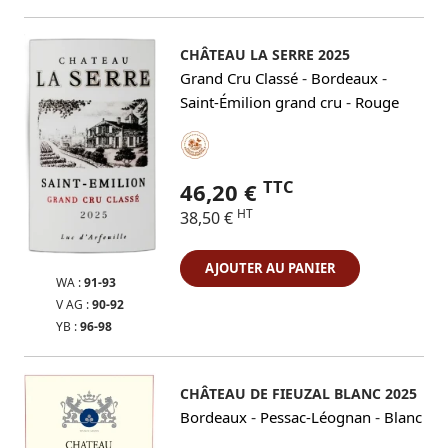
CHÂTEAU LA SERRE 2025
-
-
Grand Cru Classé
Bordeaux
-
Saint-Émilion grand cru
Rouge
TTC
46,20 €
HT
38,50 €
AJOUTER AU PANIER
WA :
91-93
V AG :
90-92
YB :
96-98
CHÂTEAU DE FIEUZAL BLANC 2025
-
-
Bordeaux
Pessac-Léognan
Blanc