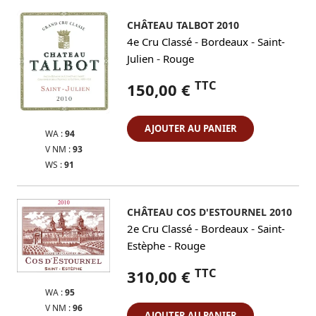
CHÂTEAU TALBOT 2010
-
-
4e Cru Classé
Bordeaux
Saint-
-
Julien
Rouge
TTC
150,00 €
AJOUTER AU PANIER
WA :
94
V NM :
93
WS :
91
CHÂTEAU COS D'ESTOURNEL 2010
-
-
2e Cru Classé
Bordeaux
Saint-
-
Estèphe
Rouge
TTC
310,00 €
WA :
95
V NM :
96
AJOUTER AU PANIER