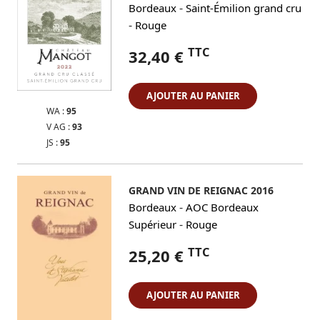
-
Bordeaux
Saint-Émilion grand cru
-
Rouge
TTC
32,40 €
AJOUTER AU PANIER
WA :
95
V AG :
93
JS :
95
GRAND VIN DE REIGNAC 2016
-
Bordeaux
AOC Bordeaux
-
Supérieur
Rouge
TTC
25,20 €
AJOUTER AU PANIER