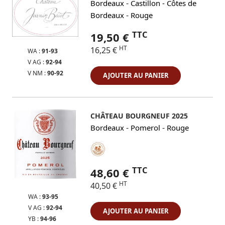
-
Bordeaux
Castillon - Côtes de
-
Bordeaux
Rouge
TTC
19,50 €
HT
16,25 €
WA :
91-93
V AG :
92-94
V NM :
90-92
AJOUTER AU PANIER
CHÂTEAU BOURGNEUF 2025
-
-
Bordeaux
Pomerol
Rouge
TTC
48,60 €
HT
40,50 €
WA :
93-95
V AG :
92-94
AJOUTER AU PANIER
YB :
94-96