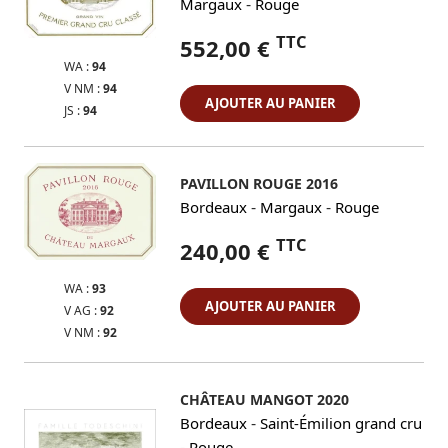
-
Margaux
Rouge
TTC
552,00 €
WA :
94
V NM :
94
AJOUTER AU PANIER
JS :
94
PAVILLON ROUGE 2016
-
-
Bordeaux
Margaux
Rouge
TTC
240,00 €
WA :
93
AJOUTER AU PANIER
V AG :
92
V NM :
92
CHÂTEAU MANGOT 2020
-
Bordeaux
Saint-Émilion grand cru
-
Rouge