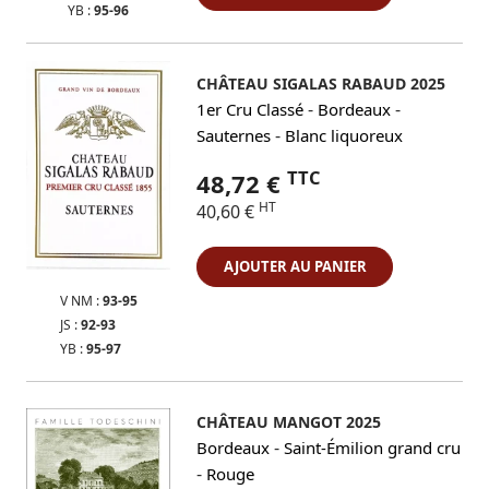
YB :
95-96
CHÂTEAU SIGALAS RABAUD 2025
-
-
1er Cru Classé
Bordeaux
-
Sauternes
Blanc liquoreux
TTC
48,72 €
HT
40,60 €
AJOUTER AU PANIER
V NM :
93-95
JS :
92-93
YB :
95-97
CHÂTEAU MANGOT 2025
-
Bordeaux
Saint-Émilion grand cru
-
Rouge