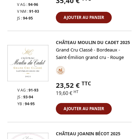
35,40 €
V AG :
94-96
V NM :
91-93
AJOUTER AU PANIER
JS :
94-95
CHÂTEAU MOULIN DU CADET 2025
-
-
Grand Cru Classé
Bordeaux
-
Saint-Émilion grand cru
Rouge
TTC
23,52 €
V AG :
91-93
HT
19,60 €
JS :
93-94
YB :
94-95
AJOUTER AU PANIER
CHÂTEAU JOANIN BÉCOT 2025