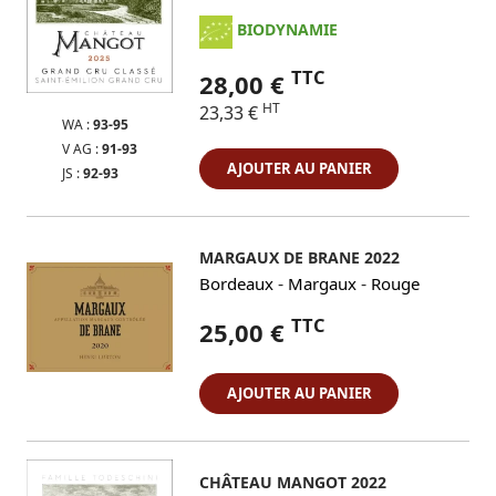
BIODYNAMIE
TTC
28,00 €
HT
23,33 €
WA :
93-95
V AG :
91-93
AJOUTER AU PANIER
JS :
92-93
MARGAUX DE BRANE 2022
-
-
Bordeaux
Margaux
Rouge
TTC
25,00 €
AJOUTER AU PANIER
CHÂTEAU MANGOT 2022