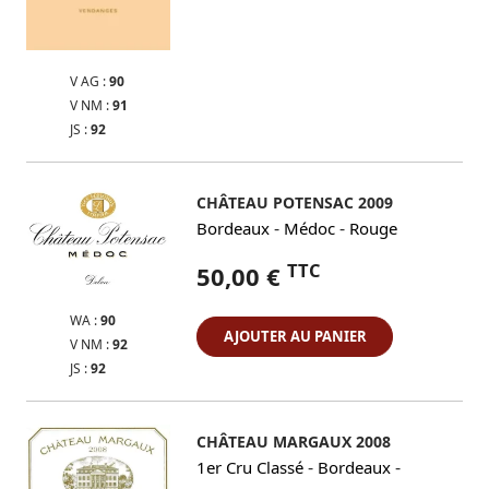
V AG :
90
V NM :
91
JS :
92
CHÂTEAU POTENSAC 2009
-
-
Bordeaux
Médoc
Rouge
TTC
50,00 €
WA :
90
AJOUTER AU PANIER
V NM :
92
JS :
92
CHÂTEAU MARGAUX 2008
-
-
1er Cru Classé
Bordeaux