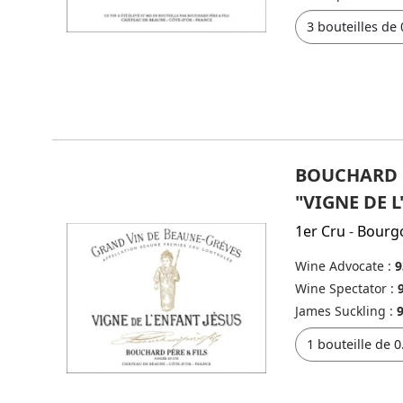
BOUCHARD P
"VIGNE DE L
1er Cru
-
Bourg
Wine Advocate :
9
Wine Spectator :
James Suckling :