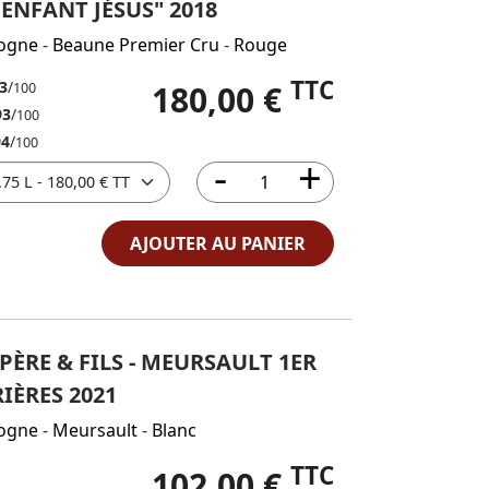
'ENFANT JÉSUS" 2018
ogne
-
Beaune Premier Cru
-
Rouge
TTC
3
/
180,00 €
100
93
/
100
94
/
100
AJOUTER AU PANIER
ÈRE & FILS - MEURSAULT 1ER
IÈRES 2021
ogne
-
Meursault
-
Blanc
TTC
102,00 €