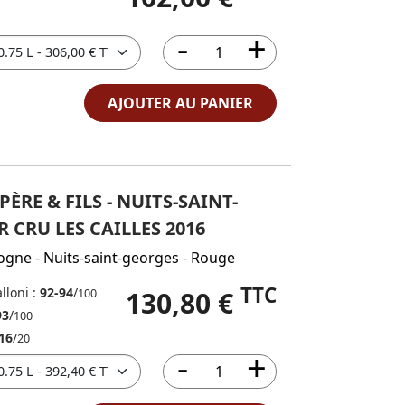
AJOUTER AU PANIER
ÈRE & FILS - NUITS-SAINT-
 CRU LES CAILLES 2016
ogne
-
Nuits-saint-georges
-
Rouge
TTC
lloni :
92-94
/
130,80 €
100
93
/
100
16
/
20