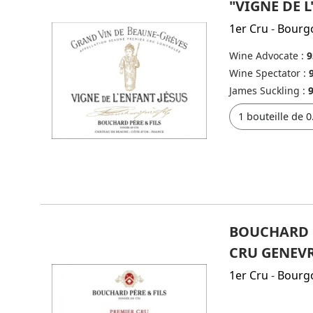
"VIGNE DE L
1er Cru
-
Bourg
Wine Advocate :
9
Wine Spectator :
James Suckling :
BOUCHARD P
CRU GENEVR
1er Cru
-
Bourg