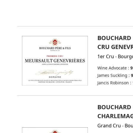
BOUCHARD P
CRU GENEVR
1er Cru
-
Bourg
Wine Advocate :
9
James Suckling :
Jancis Robinson :
BOUCHARD P
CHARLEMAG
Grand Cru
-
Bo