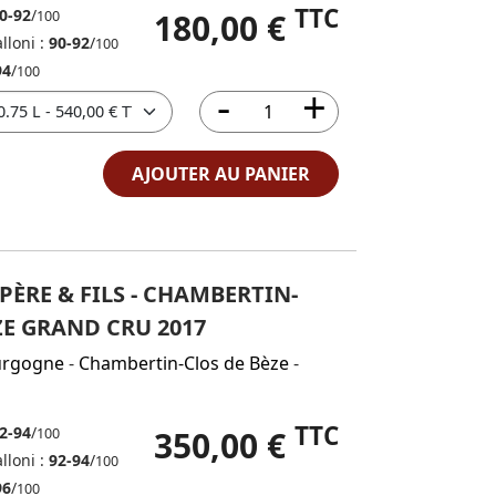
TTC
0-92
/
180,00 €
100
lloni :
90-92
/
100
94
/
100
AJOUTER AU PANIER
ÈRE & FILS - CHAMBERTIN-
ZE GRAND CRU 2017
urgogne
-
Chambertin-Clos de Bèze
-
TTC
2-94
/
350,00 €
100
lloni :
92-94
/
100
96
/
100