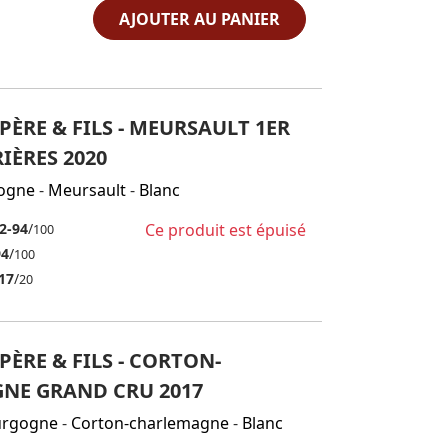
AJOUTER AU PANIER
ÈRE & FILS - MEURSAULT 1ER
IÈRES 2020
ogne
-
Meursault
-
Blanc
2-94
/
Ce produit est épuisé
100
94
/
100
17
/
20
ÈRE & FILS - CORTON-
NE GRAND CRU 2017
urgogne
-
Corton-charlemagne
-
Blanc