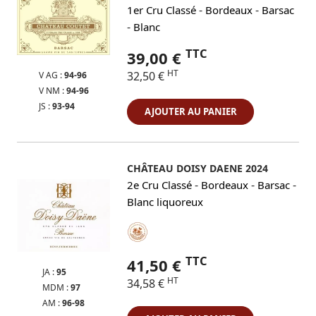
-
-
1er Cru Classé
Bordeaux
Barsac
-
Blanc
TTC
39,00 €
HT
32,50 €
V AG :
94-96
V NM :
94-96
JS :
93-94
AJOUTER AU PANIER
CHÂTEAU DOISY DAENE 2024
-
-
-
2e Cru Classé
Bordeaux
Barsac
Blanc liquoreux
TTC
41,50 €
JA :
95
HT
34,58 €
MDM :
97
AM :
96-98