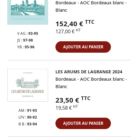
-
-
Bordeaux
AOC Bordeaux blanc
Blanc
TTC
152,40 €
HT
127,00 €
V AG :
93-95
JS :
97-98
AJOUTER AU PANIER
YB :
95-96
LES ARUMS DE LAGRANGE 2024
-
-
Bordeaux
AOC Bordeaux blanc
Blanc
TTC
23,50 €
HT
19,58 €
AM :
91-93
LFV :
90-92
AJOUTER AU PANIER
B B :
93-94