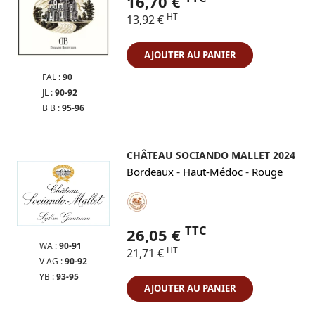
16,70 €
HT
13,92 €
AJOUTER AU PANIER
FAL :
90
JL :
90-92
B B :
95-96
CHÂTEAU SOCIANDO MALLET 2024
-
-
Bordeaux
Haut-Médoc
Rouge
TTC
26,05 €
WA :
90-91
HT
21,71 €
V AG :
90-92
YB :
93-95
AJOUTER AU PANIER