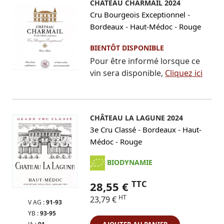
CHÂTEAU CHARMAIL 2024
-
Cru Bourgeois Exceptionnel
-
-
Bordeaux
Haut-Médoc
Rouge
BIENTÔT DISPONIBLE
Pour être informé lorsque ce
vin sera disponible,
Cliquez ici
CHÂTEAU LA LAGUNE 2024
-
-
3e Cru Classé
Bordeaux
Haut-
-
Médoc
Rouge
BIODYNAMIE
TTC
28,55 €
HT
23,79 €
V AG :
91-93
YB :
93-95