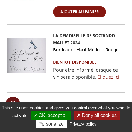
AJOUTER AU PANIER
LA DEMOISELLE DE SOCIANDO-
MALLET 2024
-
-
Bordeaux
Haut-Médoc
Rouge
BIENTÔT DISPONIBLE
Pour être informé lorsque ce
vin sera disponible,
Cliquez ici
LALANDE-DE-POMEROL
This site uses cookies and gives you control over what you want to
activate
OK, accept all
Deny all cookies
Personalize
Privacy policy
CHÂTEAU LA CHENADE 2024