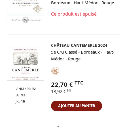
-
-
Bordeaux
Haut-Médoc
Rouge
Ce produit est épuisé
CHÂTEAU CANTEMERLE 2024
-
-
5e Cru Classé
Bordeaux
Haut-
-
Médoc
Rouge
TTC
22,70 €
V NM :
90-92
HT
18,92 €
JA :
92
JR :
16
AJOUTER AU PANIER