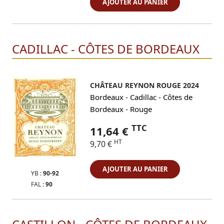
AJOUTER AU PANIER
CADILLAC - CÔTES DE BORDEAUX
CHÂTEAU REYNON ROUGE 2024
-
Bordeaux
Cadillac - Côtes de
-
Bordeaux
Rouge
TTC
11,64 €
HT
9,70 €
AJOUTER AU PANIER
YB :
90-92
FAL :
90