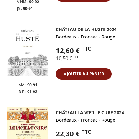
V NM :
90-92
JS :
90-91
CHÂTEAU DE LA HUSTE 2024
-
-
Bordeaux
Fronsac
Rouge
TTC
12,60 €
HT
10,50 €
AJOUTER AU PANIER
AM :
90-91
B B :
91-92
CHÂTEAU LA VIEILLE CURE 2024
-
-
Bordeaux
Fronsac
Rouge
TTC
22,30 €