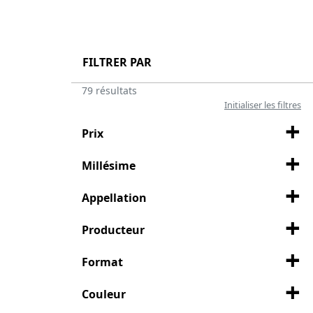
Voir la suite
FILTRER PAR
79 résultats
Initialiser les filtres
Prix
Millésime
Appellation
Producteur
Format
Couleur