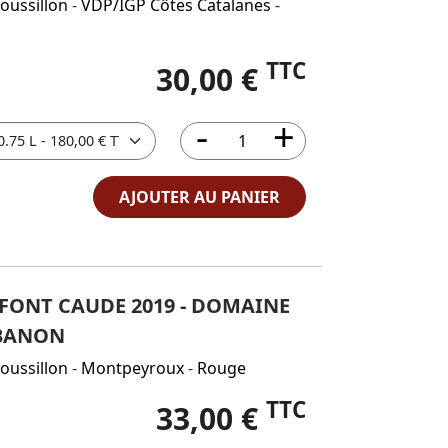
oussillon
-
VDP/IGP Côtes Catalanes
-
TTC
30,00 €
AJOUTER AU PANIER
E FONT CAUDE 2019 - DOMAINE
BANON
oussillon
-
Montpeyroux
-
Rouge
TTC
33,00 €