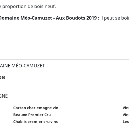
 proportion de bois neuf.
u Domaine Méo-Camuzet - Aux Boudots 2019 :
il peut se boi
MAINE MÉO-CAMUZET
019
GNE
Corton-charlemagne vin
Vin
Beaune Premier Cru
Vin
Chablis premier cru vins
Les