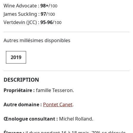
Wine Advocate :
98+
/
100
James Suckling :
97
/
100
Vertdevin (JCC) :
95-96
/
100
Autres millésimes disponibles
2019
DESCRIPTION
Propriétaire :
famille Tesseron.
Autre domaine :
Pontet Canet
.
Œnologue consultant :
Michel Rolland.
Élevage :
il dure pendant 16 à 18 mois. 70% se déroule