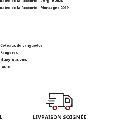
aine de la Rectorie - L'Argile 2020
aine de la Rectorie - Montagne 2019
 Coteaux du Languedoc
 Faugères
tpeyroux vins
lioure
L
LIVRAISON SOIGNÉE