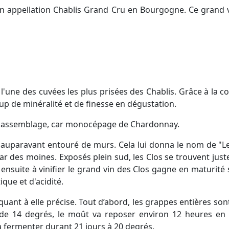
n appellation Chablis Grand Cru en Bourgogne. Ce grand 
'une des cuvées les plus prisées des Chablis. Grâce à la
 de minéralité et de finesse en dégustation.
d'un assemblage, car monocépage de Chardonnay.
ait auparavant entouré de murs. Cela lui donna le nom de "L
par des moines. Exposés plein sud, les Clos se trouvent juste
t ensuite à vinifier le grand vin des Clos gagne en maturité 
ue et d'acidité.
t quant à elle précise. Tout d’abord, les grappes entières 
e 14 degrés, le moût va reposer environ 12 heures en cu
a fermenter durant 21 jours à 20 degrés.