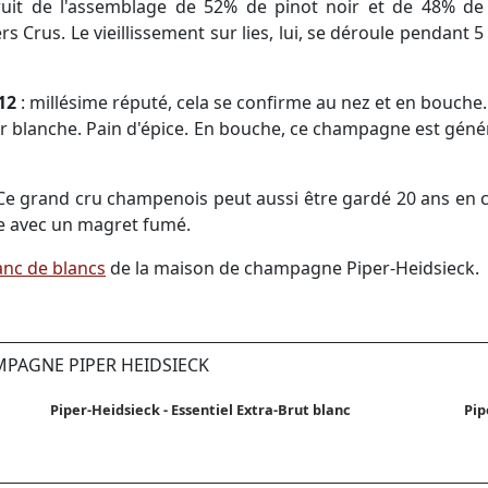
fruit de l'assemblage de 52% de pinot noir et de 48% d
s Crus. Le vieillissement sur lies, lui, se déroule pendant 
012
: millésime réputé, cela se confirme au nez et en bouche.
ir blanche. Pain d'épice. En bouche, ce champagne est génére
Ce grand cru champenois peut aussi être gardé 20 ans en c
re avec un magret fumé.
anc de blancs
de la maison de champagne Piper-Heidsieck.
MPAGNE PIPER HEIDSIECK
Piper-Heidsieck - Essentiel Extra-Brut blanc
Pip