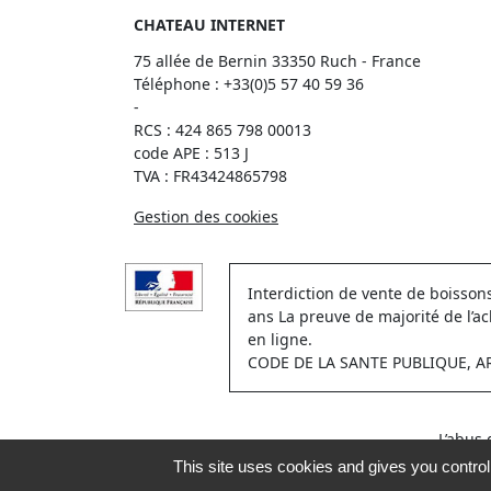
CHATEAU INTERNET
75 allée de Bernin 33350 Ruch - France
Téléphone :
+33(0)5 57 40 59 36
-
RCS : 424 865 798 00013
code APE : 513 J
TVA : FR43424865798
Gestion des cookies
Interdiction de vente de boisso
ans La preuve de majorité de l’a
en ligne.
CODE DE LA SANTE PUBLIQUE, ART.
L’abus
This site uses cookies and gives you contro