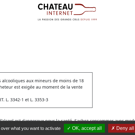
ns alcooliques aux mineurs de moins de 18
cheteur est exigée au moment de la vente
 L. 3342-1 et L. 3353-3
 d’alcool est dangereux pour la santé. Sachez consommer avec modé
l over what you want to activate
OK, accept all
Deny all