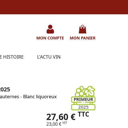
MON COMPTE
MON PANIER
E HISTOIRE
L'ACTU VIN
025
auternes
-
Blanc liquoreux
PRIMEUR
2025
TTC
27,60 €
HT
23,00 €