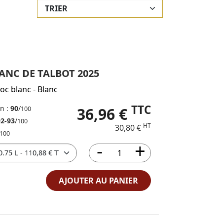
ANC DE TALBOT 2025
oc blanc
-
Blanc
TTC
in :
90
/
36,96 €
100
92-93
/
100
HT
30,80 €
100
AJOUTER AU PANIER