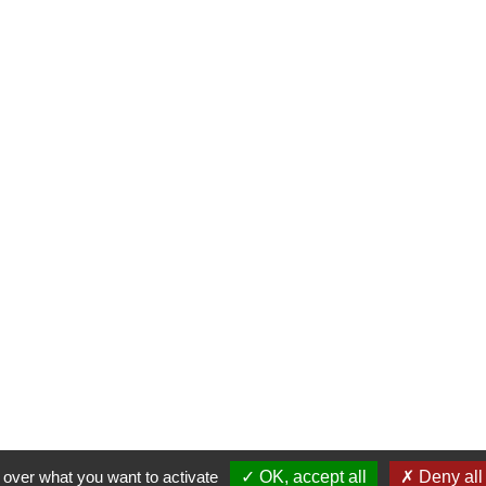
l over what you want to activate
OK, accept all
Deny all