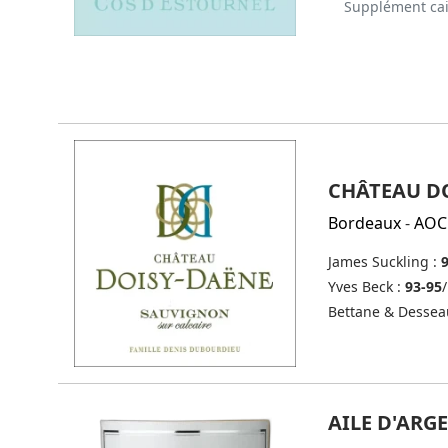
Supplément cai
CHÂTEAU DO
Bordeaux
-
AOC
James Suckling :
Yves Beck :
93-95
/
Bettane & Dessea
AILE D'ARG