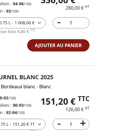
lloni :
94-96
/
100
HT
280,00 €
in :
93
/
100
TTC
sse bois 4,80 €
AJOUTER AU PANIER
URNEL BLANC 2025
 Bordeaux blanc
-
Blanc
TTC
0-92
/
151,20 €
100
lloni :
90-93
/
100
HT
126,00 €
in :
92-94
/
100