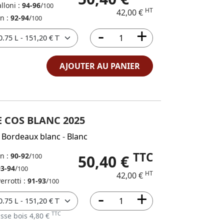
lloni :
94-96
/
100
HT
42,00 €
in :
92-94
/
100
AJOUTER AU PANIER
 COS BLANC 2025
 Bordeaux blanc
-
Blanc
TTC
in :
90-92
/
50,40 €
100
93-94
/
100
HT
42,00 €
Perrotti :
91-93
/
100
TTC
sse bois 4,80 €