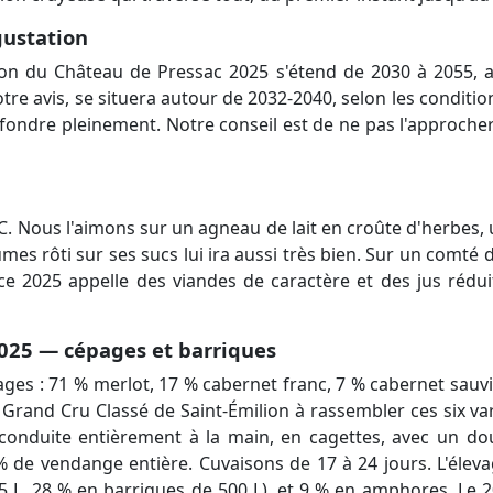
gustation
on du Château de Pressac 2025 s'étend de 2030 à 2055, 
tre avis, se situera autour de 2032-2040, selon les conditi
 fondre pleinement. Notre conseil est de ne pas l'approch
°C. Nous l'aimons sur un agneau de lait en croûte d'herbes
mes rôti sur ses sucs lui ira aussi très bien. Sur un comté
 ce 2025 appelle des viandes de caractère et des jus rédui
025 — cépages et barriques
ages : 71 % merlot, 17 % cabernet franc, 7 % cabernet sau
l Grand Cru Classé de Saint-Émilion à rassembler ces six va
 conduite entièrement à la main, en cagettes, avec un doub
0 % de vendange entière. Cuvaisons de 17 à 24 jours. L'éle
 L, 28 % en barriques de 500 L), et 9 % en amphores. Le 2