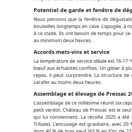
Potentiel de garde et fenêtre de dé
Nous pensons que la fenêtre de dégustati
bouteilles longtemps en cave. L'apogée, à no
à ce stade. Ils ont besoin de temps pour se
au minimum deux heures.
Accords mets-vins et service
La température de service idéale est 16-17 
bœuf aux échalotes confites. Un gibier à plu
repas, il peut surprendre. La structure de
carafer au moins deux heures.
Assemblage et élevage de Pressac 2
L'assemblage de ce millésime réunit six cép
petit verdot. Château de Pressac est le seu
qui lui conviennent. La récolte 2025 a été
Tribaie). L'encuvage est gravitaire, avec 2
dont 40 % de bois neuf (63 % en fûts de 225