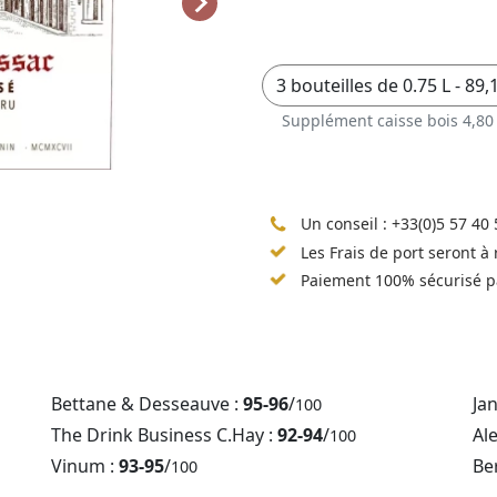
Supplément caisse bois 4,80
Un conseil :
+33(0)5 57 40 
Les Frais de port seront à
Paiement 100% sécurisé p
Bettane & Desseauve :
95-96
/
Ja
100
The Drink Business C.Hay :
92-94
/
Al
100
Vinum :
93-95
/
Be
100