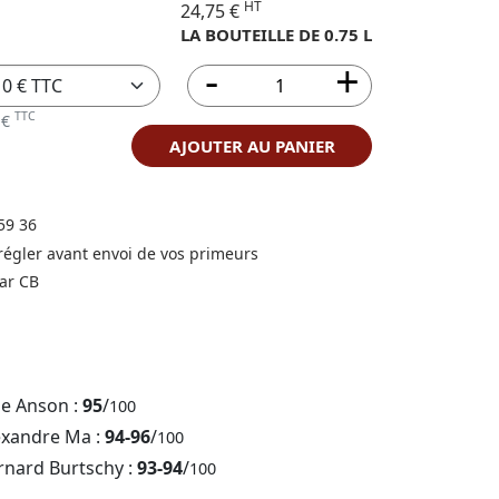
HT
24,75 €
LA BOUTEILLE DE 0.75 L
TTC
 €
AJOUTER AU PANIER
59 36
 régler avant envoi de vos primeurs
ar CB
ne Anson :
95
/
100
exandre Ma :
94-96
/
100
rnard Burtschy :
93-94
/
100