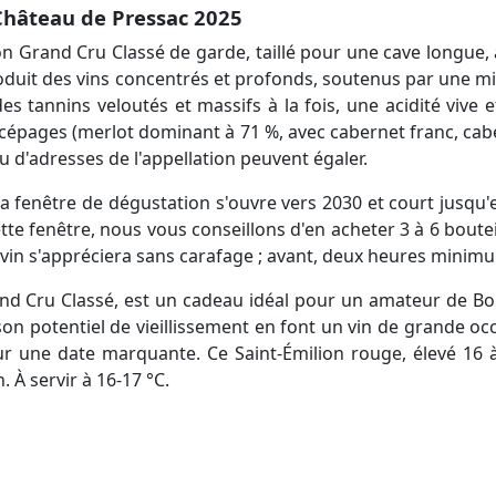
 Château de Pressac 2025
on Grand Cru Classé de garde, taillé pour une cave longu
roduit des vins concentrés et profonds, soutenus par une mi
es tannins veloutés et massifs à la fois, une acidité vive e
 cépages (merlot dominant à 71 %, avec cabernet franc, ca
 d'adresses de l'appellation peuvent égaler.
la fenêtre de dégustation s'ouvre vers 2030 et court jusq
 cette fenêtre, nous vous conseillons d'en acheter 3 à 6 bou
 le vin s'appréciera sans carafage ; avant, deux heures min
nd Cru Classé, est un cadeau idéal pour un amateur de Bo
son potentiel de vieillissement en font un vin de grande o
ur une date marquante. Ce Saint-Émilion rouge, élevé 16
. À servir à 16-17 °C.