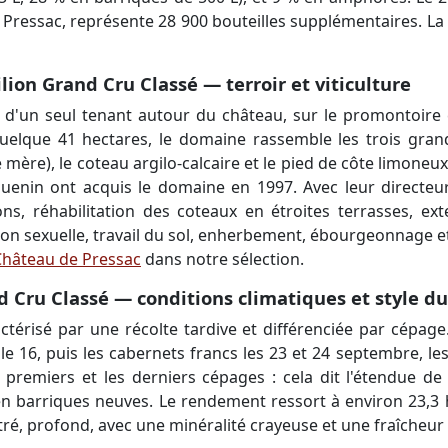
 Pressac, représente 28 900 bouteilles supplémentaires. La 
ion Grand Cru Classé — terroir et viticulture
d'un seul tenant autour du château, sur le promontoire cal
uelque 41 hectares, le domaine rassemble les trois grande
he mère), le coteau argilo-calcaire et le pied de côte limone
uenin ont acquis le domaine en 1997. Avec leur directeur 
ions, réhabilitation des coteaux en étroites terrasses, ex
on sexuelle, travail du sol, enherbement, ébourgeonnage et 
Château de Pressac
dans notre sélection.
 Cru Classé — conditions climatiques et style du
actérisé par une récolte tardive et différenciée par cépage
 le 16, puis les cabernets francs les 23 et 24 septembre, l
premiers et les derniers cépages : cela dit l'étendue de
n barriques neuves. Le rendement ressort à environ 23,3 hl/
é, profond, avec une minéralité crayeuse et une fraîcheur