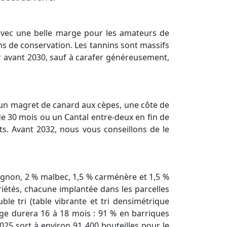
avec une belle marge pour les amateurs de
ons de conservation. Les tannins sont massifs
er avant 2030, sauf à carafer généreusement,
, un magret de canard aux cèpes, une côte de
 de 30 mois ou un Cantal entre-deux en fin de
ts. Avant 2032, nous vous conseillons de le
vignon, 2 % malbec, 1,5 % carménère et 1,5 %
riétés, chacune implantée dans les parcelles
le tri (table vibrante et tri densimétrique
vage durera 16 à 18 mois : 91 % en barriques
025 sort à environ 91 400 bouteilles pour le