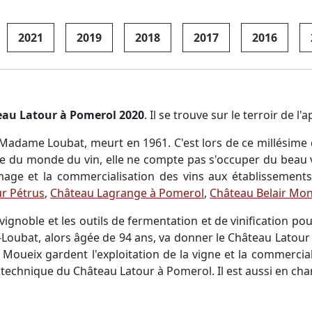
2021
2019
2018
2017
2016
au Latour à Pomerol 2020
. Il se trouve sur le terroir de l
Madame Loubat, meurt en 1961. C'est lors de ce millésime q
e du monde du vin, elle ne compte pas s'occuper du beau
ermage et la commercialisation des vins aux établissement
ur Pétrus
,
Château Lagrange à Pomerol
,
Château Belair Mo
 vignoble et les outils de fermentation et de vinification pou
e-Loubat, alors âgée de 94 ans, va donner le Château Latou
 Moueix gardent l'exploitation de la vigne et la commerciali
n technique du Château Latour à Pomerol. Il est aussi en ch