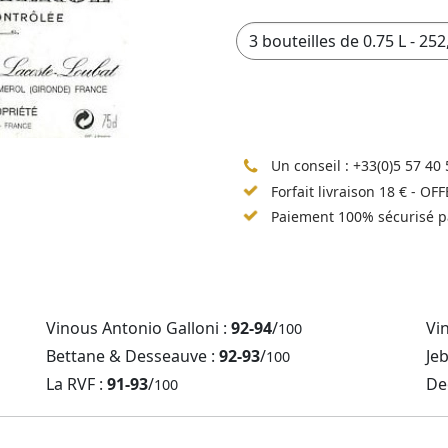
Un conseil :
+33(0)5 57 40 
Forfait livraison 18 € - OF
Paiement 100% sécurisé p
Vinous Antonio Galloni :
92-94
/
Vi
100
Bettane & Desseauve :
92-93
/
Je
100
La RVF :
91-93
/
De
100