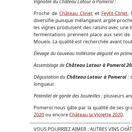
Vignoble du Château Latour à Pomerol :
Proche de
Château Clinet
et
Feytit-Clinet
,
diversifié puisque mélangeant argile proch
les vignes produisent des raisins avec une 
fermentations prennent place aux sein de 
Moueix. La qualité est recherchée avant tout
Élevage du nouveau millésime dégusté en prime
Assemblage de
Château Latour à Pomerol 2
Dégustation du
Château Latour à Pomerol
:
longueur.
Potentiel de garde des bouteilles :
plusieurs an
Pomerol nous gâte par la qualité de ses g
2020
ou encore
Château la Violette 2020
.
VOUS POURRIEZ AIMER : AUTRES VINS CH