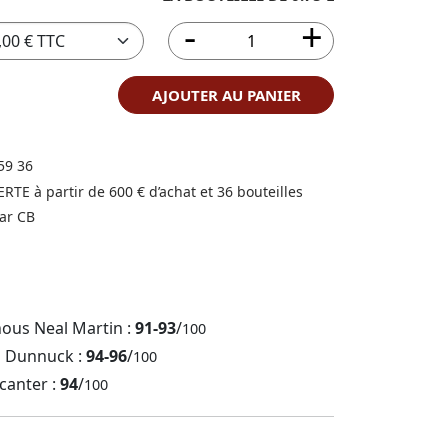
AJOUTER AU PANIER
59 36
FERTE à partir de 600 € d’achat et 36 bouteilles
ar CB
nous Neal Martin :
91-93
/
100
b Dunnuck :
94-96
/
100
canter :
94
/
100