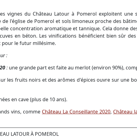
 les vignes du Château Latour à Pomerol exploitent une su
e de l'église de Pomerol et sols limoneux proche des bâtim
belle concentration aromatique et tannique. Cela donne de
cuves en béton. Les vinifications bénéficient bien sûr de
 pour le futur millésime.
ur :
020
:
une grande part est faite au merlot (environ 90%), comp
sur les fruits noirs et des arômes d'épices ouvre sur une 
nées en cave (plus de 10 ans).
rands vins, comme
Château La Conseillante 2020
,
Château l
ÂTEAU LATOUR À POMEROL