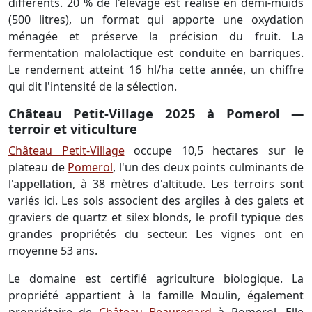
différents. 20 % de l'élevage est réalisé en demi-muids
(500 litres), un format qui apporte une oxydation
ménagée et préserve la précision du fruit. La
fermentation malolactique est conduite en barriques.
Le rendement atteint 16 hl/ha cette année, un chiffre
qui dit l'intensité de la sélection.
Château Petit-Village 2025 à Pomerol —
terroir et viticulture
Château Petit-Village
occupe 10,5 hectares sur le
plateau de
Pomerol
, l'un des deux points culminants de
l'appellation, à 38 mètres d'altitude. Les terroirs sont
variés ici. Les sols associent des argiles à des galets et
graviers de quartz et silex blonds, le profil typique des
grandes propriétés du secteur. Les vignes ont en
moyenne 53 ans.
Le domaine est certifié agriculture biologique. La
propriété appartient à la famille Moulin, également
propriétaire de
Château Beauregard
à Pomerol. Elle