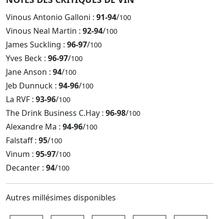
Vinous Antonio Galloni :
91-94
/
100
Vinous Neal Martin :
92-94
/
100
James Suckling :
96-97
/
100
Yves Beck :
96-97
/
100
Jane Anson :
94
/
100
Jeb Dunnuck :
94-96
/
100
La RVF :
93-96
/
100
The Drink Business C.Hay :
96-98
/
100
Alexandre Ma :
94-96
/
100
Falstaff :
95
/
100
Vinum :
95-97
/
100
Decanter :
94
/
100
Autres millésimes disponibles