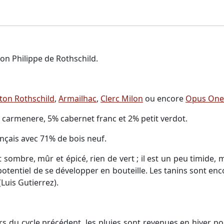
ron Philippe de Rothschild.
on Rothschild
,
Armailhac
,
Clerc Milon
ou encore
Opus One
carmenere, 5% cabernet franc et 2% petit verdot.
nçais avec 71% de bois neuf.
t sombre, mûr et épicé, rien de vert ; il est un peu timide
 potentiel de se développer en bouteille. Les tanins sont enc
Luis Gutierrez).
 du cycle précédent, les pluies sont revenues en hiver pour