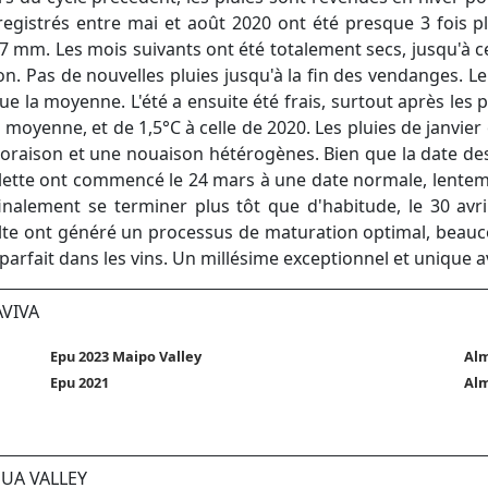
registrés entre mai et août 2020 ont été presque 3 fois 
7 mm. Les mois suivants ont été totalement secs, jusqu'à c
on. Pas de nouvelles pluies jusqu'à la fin des vendanges. 
 que la moyenne. L'été a ensuite été frais, surtout après les
la moyenne, et de 1,5°C à celle de 2020. Les pluies de janvi
loraison et une nouaison hétérogènes. Bien que la date de
illette ont commencé le 24 mars à une date normale, lent
inalement se terminer plus tôt que d'habitude, le 30 avr
colte ont généré un processus de maturation optimal, beaucou
 parfait dans les vins. Un millésime exceptionnel et unique 
AVIVA
Epu 2023 Maipo Valley
Alm
Epu 2021
Alm
UA VALLEY