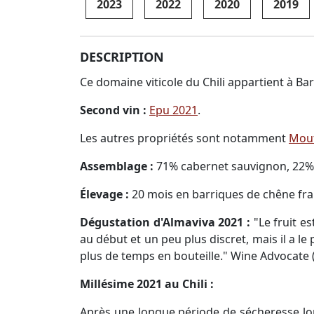
2023
2022
2020
2019
DESCRIPTION
Ce domaine viticole du Chili appartient à Ba
Second vin :
Epu 2021
.
Les autres propriétés sont notamment
Mout
Assemblage :
71% cabernet sauvignon, 22% 
Élevage :
20 mois en barriques de chêne fra
Dégustation d'Almaviva 2021 :
"Le fruit es
au début et un peu plus discret, mais il a le
plus de temps en bouteille." Wine Advocate (
Millésime 2021 au Chili :
Après une longue période de sécheresse lors