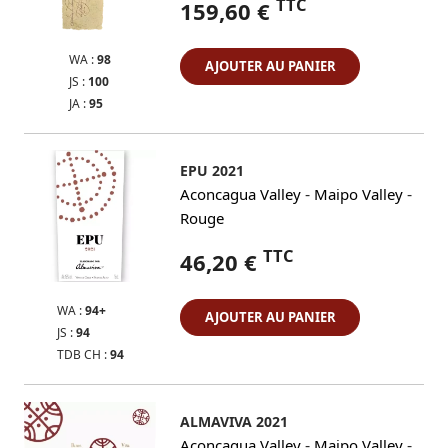
TTC
159,60 €
WA :
98
AJOUTER AU PANIER
JS :
100
JA :
95
EPU 2021
-
-
Aconcagua Valley
Maipo Valley
Rouge
TTC
46,20 €
WA :
94+
AJOUTER AU PANIER
JS :
94
TDB CH :
94
ALMAVIVA 2021
-
-
Aconcagua Valley
Maipo Valley