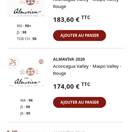
Rouge
TTC
183,60 €
WA :
96+
JS :
98
AJOUTER AU PANIER
TDB CH :
98
ALMAVIVA 2020
-
-
Aconcagua Valley
Maipo Valley
Rouge
TTC
174,00 €
WA :
96
AJOUTER AU PANIER
JS :
98
JA :
95