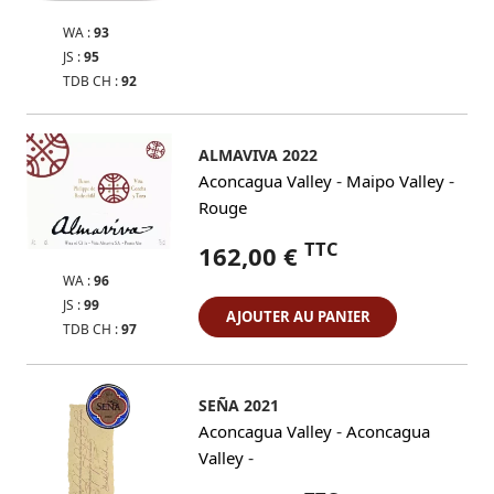
WA :
93
JS :
95
TDB CH :
92
ALMAVIVA 2022
-
-
Aconcagua Valley
Maipo Valley
Rouge
TTC
162,00 €
WA :
96
JS :
99
AJOUTER AU PANIER
TDB CH :
97
SEÑA 2021
-
Aconcagua Valley
Aconcagua
-
Valley