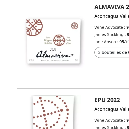
ALMAVIVA 2
Aconcagua Vall
Wine Advocate :
9
James Suckling :
Jane Anson :
95
/
1
EPU 2022
Aconcagua Vall
Wine Advocate :
9
James Suckling :