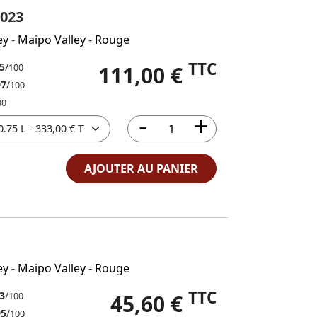
023
ey
-
Maipo Valley
-
Rouge
TTC
5
/
111,00 €
100
97
/
100
00
AJOUTER AU PANIER
ey
-
Maipo Valley
-
Rouge
TTC
3
/
45,60 €
100
95
/
100