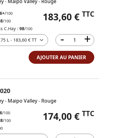
ey
-
Maipo Valley
-
Rouge
TTC
6+
/
183,60 €
100
98
/
100
ss C.Hay :
98
/
100
AJOUTER AU PANIER
020
ey
-
Maipo Valley
-
Rouge
TTC
6
/
174,00 €
100
98
/
100
00