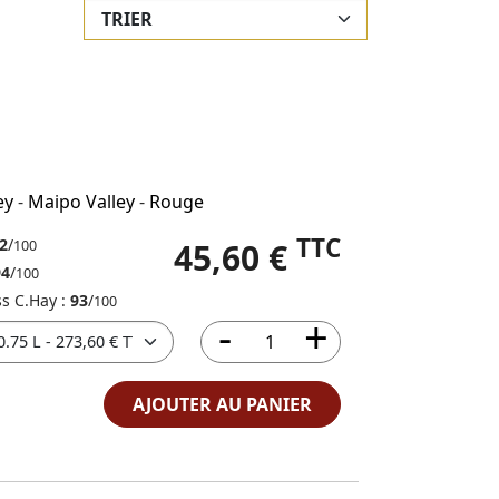
ey
-
Maipo Valley
-
Rouge
TTC
2
/
45,60 €
100
94
/
100
ss C.Hay :
93
/
100
AJOUTER AU PANIER