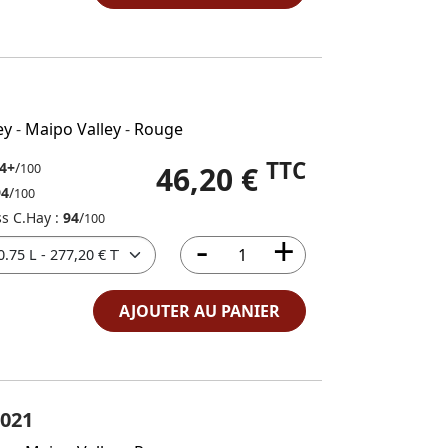
ey
-
Maipo Valley
-
Rouge
TTC
4+
/
46,20 €
100
94
/
100
ss C.Hay :
94
/
100
AJOUTER AU PANIER
021