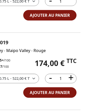
AJOUTER AU PANIER
019
ey
-
Maipo Valley
-
Rouge
TTC
5+
/
174,00 €
100
97
/
100
AJOUTER AU PANIER