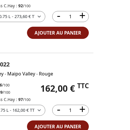
ss C.Hay :
92
/
100
AJOUTER AU PANIER
022
ey
-
Maipo Valley
-
Rouge
TTC
6
/
162,00 €
100
99
/
100
ss C.Hay :
97
/
100
AJOUTER AU PANIER