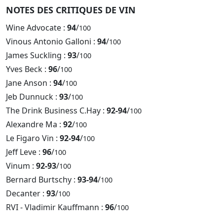
NOTES DES CRITIQUES DE VIN
Wine Advocate :
94
/
100
Vinous Antonio Galloni :
94
/
100
James Suckling :
93
/
100
Yves Beck :
96
/
100
Jane Anson :
94
/
100
Jeb Dunnuck :
93
/
100
The Drink Business C.Hay :
92-94
/
100
Alexandre Ma :
92
/
100
Le Figaro Vin :
92-94
/
100
Jeff Leve :
96
/
100
Vinum :
92-93
/
100
Bernard Burtschy :
93-94
/
100
Decanter :
93
/
100
RVI - Vladimir Kauffmann :
96
/
100