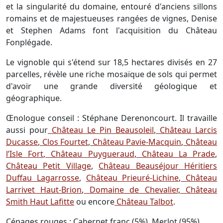
et la singularité du domaine, entouré d'anciens sillons
romains et de majestueuses rangées de vignes, Denise
et Stephen Adams font l'acquisition du Château
Fonplégade.
Le vignoble qui s'étend sur 18,5 hectares divisés en 27
parcelles, révèle une riche mosaïque de sols qui permet
d'avoir une grande diversité géologique et
géographique.
Œnologue conseil : Stéphane Derenoncourt. Il travaille
aussi pour
Château Le Pin Beausoleil
,
Château Larcis
Ducasse
,
Clos Fourtet
,
Château Pavie-Macquin
,
Château
l’Isle Fort
,
Château Puygueraud
,
Château La Prade
,
Château Petit Village
,
Château Beauséjour Héritiers
Duffau Lagarrosse
,
Château Prieuré-Lichine
,
Château
Larrivet Haut-Brion
,
Domaine de Chevalier
,
Château
Smith Haut Lafitte
ou encore
Château Talbot
.
Cépages rouges : Cabernet franc (5%), Merlot (95%)