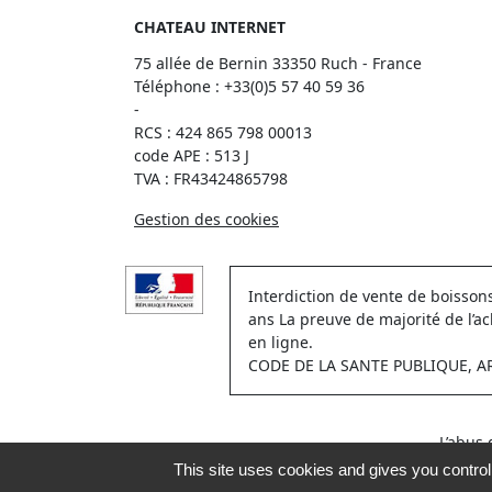
CHATEAU INTERNET
75 allée de Bernin 33350 Ruch - France
Téléphone :
+33(0)5 57 40 59 36
-
RCS : 424 865 798 00013
code APE : 513 J
TVA : FR43424865798
Gestion des cookies
Interdiction de vente de boisso
ans La preuve de majorité de l’a
en ligne.
CODE DE LA SANTE PUBLIQUE, ART.
L’abus
This site uses cookies and gives you contro