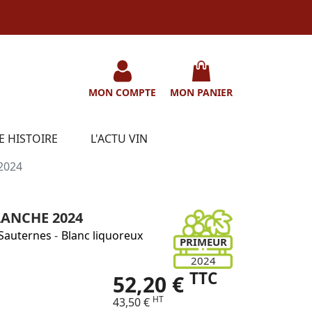
MON COMPTE
MON PANIER
E HISTOIRE
L'ACTU VIN
 2024
LANCHE 2024
Sauternes
-
Blanc liquoreux
PRIMEUR
2024
TTC
52,20 €
HT
43,50 €