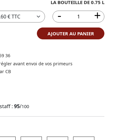
LA BOUTEILLE DE 0.75 L
AJOUTER AU PANIER
59 36
 régler avant envoi de vos primeurs
ar CB
staff :
95
/
100