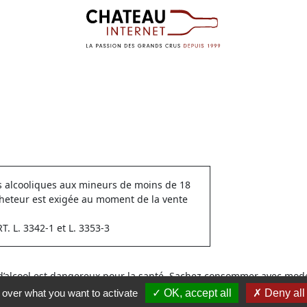
ns alcooliques aux mineurs de moins de 18
cheteur est exigée au moment de la vente
 L. 3342-1 et L. 3353-3
 d’alcool est dangereux pour la santé. Sachez consommer avec modé
l over what you want to activate
OK, accept all
Deny all