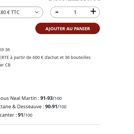
AJOUTER AU PANIER
59 36
FERTE à partir de 600 € d’achat et 36 bouteilles
ar CB
nous Neal Martin :
91-93
/
100
ttane & Desseauve :
90-91
/
100
canter :
91
/
100