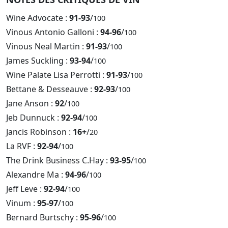
Wine Advocate :
91-93
/
100
Vinous Antonio Galloni :
94-96
/
100
Vinous Neal Martin :
91-93
/
100
James Suckling :
93-94
/
100
Wine Palate Lisa Perrotti :
91-93
/
100
Bettane & Desseauve :
92-93
/
100
Jane Anson :
92
/
100
Jeb Dunnuck :
92-94
/
100
Jancis Robinson :
16+
/
20
La RVF :
92-94
/
100
The Drink Business C.Hay :
93-95
/
100
Alexandre Ma :
94-96
/
100
Jeff Leve :
92-94
/
100
Vinum :
95-97
/
100
Bernard Burtschy :
95-96
/
100