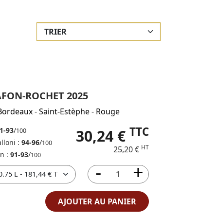
AFON-ROCHET 2025
Bordeaux
-
Saint-Estèphe
-
Rouge
TTC
1-93
/
30,24 €
100
lloni :
94-96
/
100
HT
25,20 €
in :
91-93
/
100
AJOUTER AU PANIER