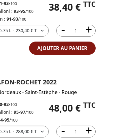
TTC
1-93
/
38,40 €
100
lloni :
93-95
/
100
in :
91-93
/
100
AJOUTER AU PANIER
AFON-ROCHET 2022
Bordeaux
-
Saint-Estèphe
-
Rouge
TTC
0-92
/
48,00 €
100
lloni :
95-97
/
100
94-95
/
100