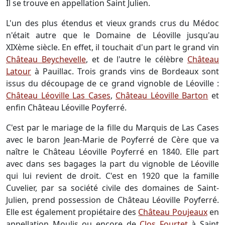
Il se trouve en appellation Saint Julien.
L'un des plus étendus et vieux grands crus du Médoc
n'était autre que le Domaine de Léoville jusqu'au
XIXème siècle. En effet, il touchait d'un part le grand vin
Château Beychevelle
, et de l'autre le célèbre
Château
Latour
à Pauillac. Trois grands vins de Bordeaux sont
issus du découpage de ce grand vignoble de Léoville :
Château Léoville Las Cases
,
Château Léoville Barton
et
enfin Château Léoville Poyferré.
C'est par le mariage de la fille du Marquis de Las Cases
avec le baron Jean-Marie de Poyferré de Cère que va
naître le Château Léoville Poyferré en 1840. Elle part
avec dans ses bagages la part du vignoble de Léoville
qui lui revient de droit. C'est en 1920 que la famille
Cuvelier, par sa société civile des domaines de Saint-
Julien, prend possession de Château Léoville Poyferré.
Elle est également propiétaire des
Château Poujeaux
en
appellation Moulis ou encore de
Clos Fourtet
à Saint