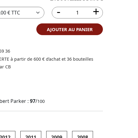
AJOUTER AU PANIER
59 36
FERTE à partir de 600 € d’achat et 36 bouteilles
ar CB
bert Parker :
97
/
100
2012
2011
2009
2008