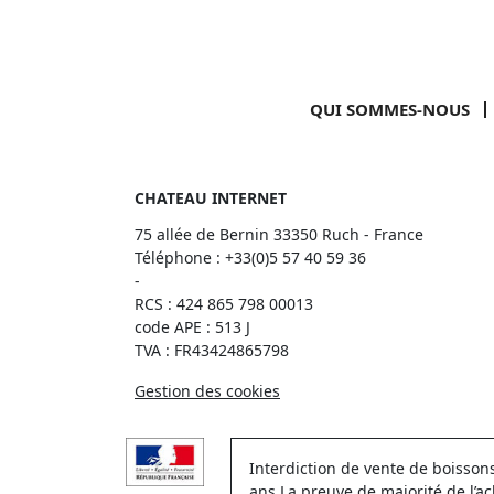
QUI SOMMES-NOUS
CHATEAU INTERNET
75 allée de Bernin 33350 Ruch - France
Téléphone :
+33(0)5 57 40 59 36
-
RCS : 424 865 798 00013
code APE : 513 J
TVA : FR43424865798
Gestion des cookies
Interdiction de vente de boisso
ans La preuve de majorité de l’a