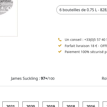
Un conseil :
+33(0)5 57 40 
Forfait livraison 18 € - OF
Paiement 100% sécurisé p
James Suckling :
97+
/
Ro
100
2021
2020
2019
2018
2016