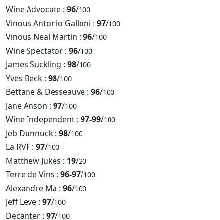
Wine Advocate :
96
/
100
Vinous Antonio Galloni :
97
/
100
Vinous Neal Martin :
96
/
100
Wine Spectator :
96
/
100
James Suckling :
98
/
100
Yves Beck :
98
/
100
Bettane & Desseauve :
96
/
100
Jane Anson :
97
/
100
Wine Independent :
97-99
/
100
Jeb Dunnuck :
98
/
100
La RVF :
97
/
100
Matthew Jukes :
19
/
20
Terre de Vins :
96-97
/
100
Alexandre Ma :
96
/
100
Jeff Leve :
97
/
100
Decanter :
97
/
100