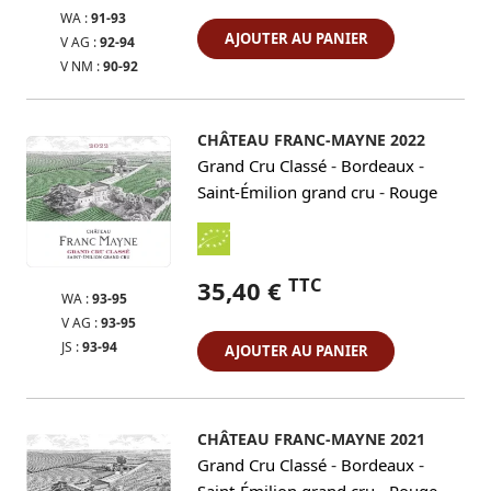
WA :
91-93
AJOUTER AU PANIER
V AG :
92-94
V NM :
90-92
CHÂTEAU FRANC-MAYNE 2022
-
-
Grand Cru Classé
Bordeaux
-
Saint-Émilion grand cru
Rouge
TTC
35,40 €
WA :
93-95
V AG :
93-95
JS :
93-94
AJOUTER AU PANIER
CHÂTEAU FRANC-MAYNE 2021
-
-
Grand Cru Classé
Bordeaux
-
Saint-Émilion grand cru
Rouge