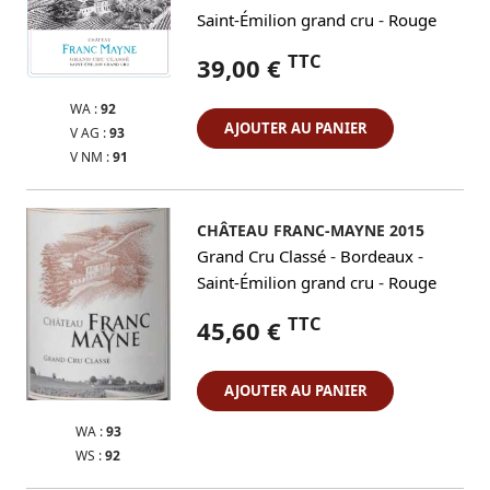
-
Saint-Émilion grand cru
Rouge
TTC
39,00 €
WA :
92
AJOUTER AU PANIER
V AG :
93
V NM :
91
CHÂTEAU FRANC-MAYNE 2015
-
-
Grand Cru Classé
Bordeaux
-
Saint-Émilion grand cru
Rouge
TTC
45,60 €
AJOUTER AU PANIER
WA :
93
WS :
92