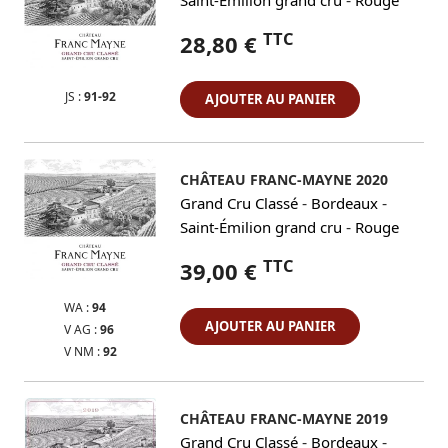
TTC
28,80 €
JS :
91-92
AJOUTER AU PANIER
CHÂTEAU FRANC-MAYNE 2020
-
-
Grand Cru Classé
Bordeaux
-
Saint-Émilion grand cru
Rouge
TTC
39,00 €
WA :
94
AJOUTER AU PANIER
V AG :
96
V NM :
92
CHÂTEAU FRANC-MAYNE 2019
-
-
Grand Cru Classé
Bordeaux