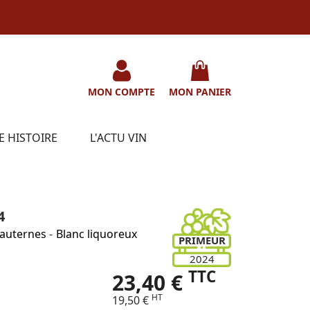
MON COMPTE
MON PANIER
E HISTOIRE
L'ACTU VIN
4
auternes
-
Blanc liquoreux
PRIMEUR
2024
TTC
23,40 €
HT
19,50 €