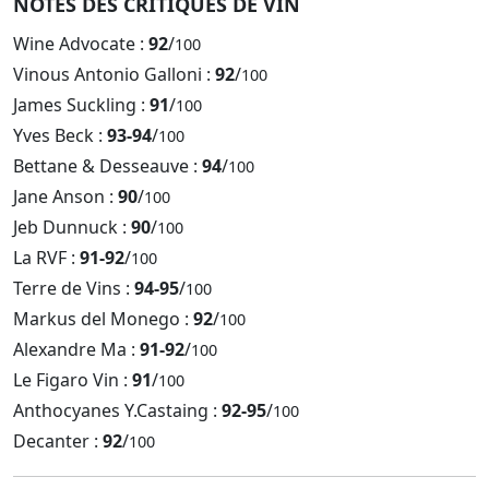
NOTES DES CRITIQUES DE VIN
Wine Advocate :
92
/
100
Vinous Antonio Galloni :
92
/
100
James Suckling :
91
/
100
Yves Beck :
93-94
/
100
Bettane & Desseauve :
94
/
100
Jane Anson :
90
/
100
Jeb Dunnuck :
90
/
100
La RVF :
91-92
/
100
Terre de Vins :
94-95
/
100
Markus del Monego :
92
/
100
Alexandre Ma :
91-92
/
100
Le Figaro Vin :
91
/
100
Anthocyanes Y.Castaing :
92-95
/
100
Decanter :
92
/
100