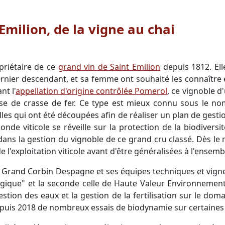
Emilion, de la vigne au chai
priétaire de ce
grand vin de Saint Emilion
depuis 1812. Ell
rnier descendant, et sa femme ont souhaité les connaître 
nt l'
appellation d'origine contrôlée Pomerol
, ce vignoble d
base de crasse de fer. Ce type est mieux connu sous le no
es qui ont été découpées afin de réaliser un plan de gestio
de viticole se réveille sur la protection de la biodiversi
dans la gestion du vignoble de ce grand cru classé. Dès le m
 l'exploitation viticole avant d'être généralisées à l'ensemb
, Grand Corbin Despagne et ses équipes techniques et vigne
logique" et la seconde celle de Haute Valeur Environnemen
estion des eaux et la gestion de la fertilisation sur le do
epuis 2018 de nombreux essais de biodynamie sur certaines 