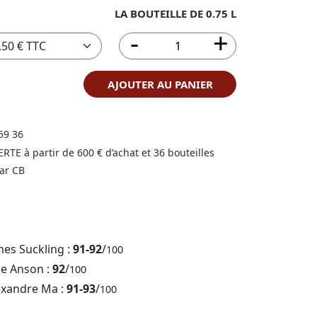
LA BOUTEILLE DE 0.75 L
AJOUTER AU PANIER
59 36
FERTE à partir de 600 € d’achat et 36 bouteilles
ar CB
mes Suckling :
91-92
/
100
ne Anson :
92
/
100
exandre Ma :
91-93
/
100