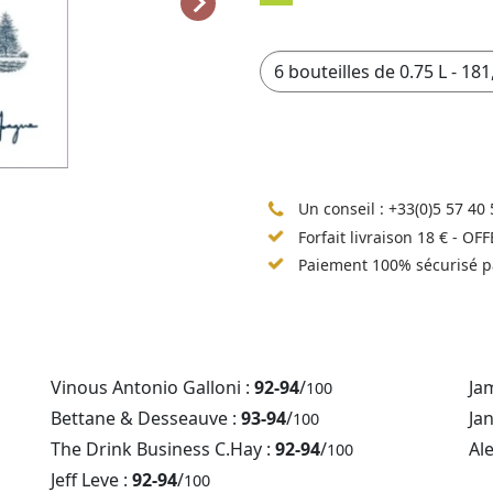
Un conseil :
+33(0)5 57 40 
Forfait livraison 18 € - OF
Paiement 100% sécurisé p
Vinous Antonio Galloni :
92-94
/
Ja
100
Bettane & Desseauve :
93-94
/
Ja
100
The Drink Business C.Hay :
92-94
/
Al
100
Jeff Leve :
92-94
/
100