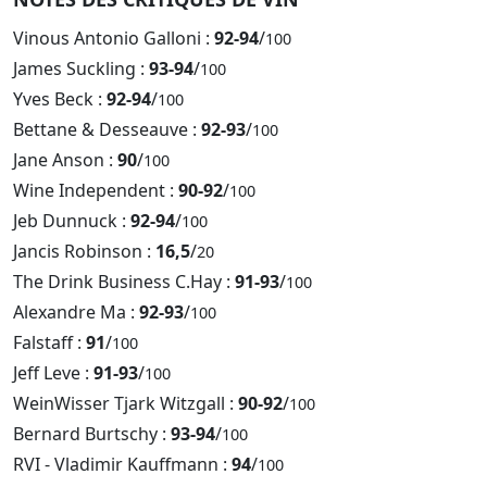
Vinous Antonio Galloni :
92-94
/
100
James Suckling :
93-94
/
100
Yves Beck :
92-94
/
100
Bettane & Desseauve :
92-93
/
100
Jane Anson :
90
/
100
Wine Independent :
90-92
/
100
Jeb Dunnuck :
92-94
/
100
Jancis Robinson :
16,5
/
20
The Drink Business C.Hay :
91-93
/
100
Alexandre Ma :
92-93
/
100
Falstaff :
91
/
100
Jeff Leve :
91-93
/
100
WeinWisser Tjark Witzgall :
90-92
/
100
Bernard Burtschy :
93-94
/
100
RVI - Vladimir Kauffmann :
94
/
100