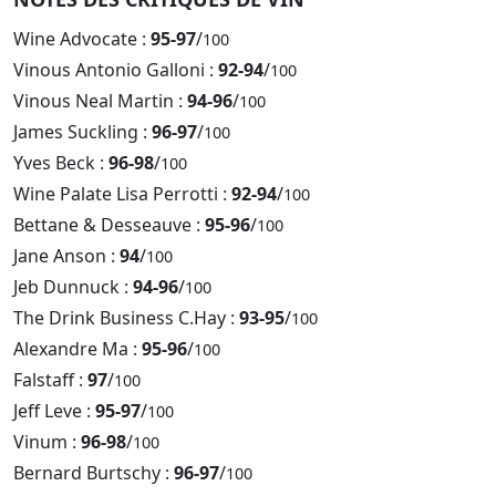
Wine Advocate :
95-97
/
100
Vinous Antonio Galloni :
92-94
/
100
Vinous Neal Martin :
94-96
/
100
James Suckling :
96-97
/
100
Yves Beck :
96-98
/
100
Wine Palate Lisa Perrotti :
92-94
/
100
Bettane & Desseauve :
95-96
/
100
Jane Anson :
94
/
100
Jeb Dunnuck :
94-96
/
100
The Drink Business C.Hay :
93-95
/
100
Alexandre Ma :
95-96
/
100
Falstaff :
97
/
100
Jeff Leve :
95-97
/
100
Vinum :
96-98
/
100
Bernard Burtschy :
96-97
/
100