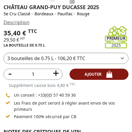
CHÂTEAU GRAND-PUY DUCASSE 2025
5e Cru Classé
-
Bordeaux
-
Pauillac
-
Rouge
Description
TTC
35,40 €
PRIMEUR
HT
29,50 €
2025
LA BOUTEILLE DE 0.75 L
AJOUTER
TTC
Supplément caisse bois 4,80 €
Un conseil :
+33(0)5 57 40 59 36
Les Frais de port seront à régler avant envoi de vos
primeurs
Paiement 100% sécurisé par CB
NOTES DES CRITIQUES DE VIN