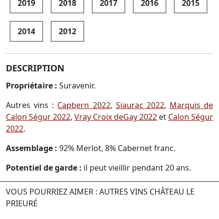
2019
2018
2017
2016
2015
2014
2012
DESCRIPTION
Propriétaire :
Suravenir.
Autres vins :
Capbern 2022
,
Siaurac 2022
,
Marquis de
Calon Ségur 2022
,
Vray Croix deGay 2022
et
Calon Ségur
2022
.
Assemblage :
92% Merlot, 8% Cabernet franc.
Potentiel de garde :
il peut vieillir pendant 20 ans.
VOUS POURRIEZ AIMER : AUTRES VINS CHÂTEAU LE
PRIEURÉ