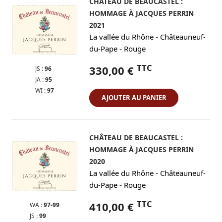
CHÂTEAU DE BEAUCASTEL :
HOMMAGE À JACQUES PERRIN
2021
-
La vallée du Rhône
Châteauneuf-
-
du-Pape
Rouge
TTC
330,00 €
JS :
96
JA :
95
WI :
97
AJOUTER AU PANIER
CHÂTEAU DE BEAUCASTEL :
HOMMAGE À JACQUES PERRIN
2020
-
La vallée du Rhône
Châteauneuf-
-
du-Pape
Rouge
TTC
410,00 €
WA :
97-99
JS :
99