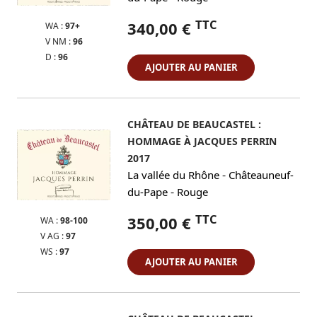
TTC
340,00 €
WA :
97+
V NM :
96
D :
96
AJOUTER AU PANIER
CHÂTEAU DE BEAUCASTEL :
HOMMAGE À JACQUES PERRIN
2017
-
La vallée du Rhône
Châteauneuf-
-
du-Pape
Rouge
TTC
350,00 €
WA :
98-100
V AG :
97
WS :
97
AJOUTER AU PANIER