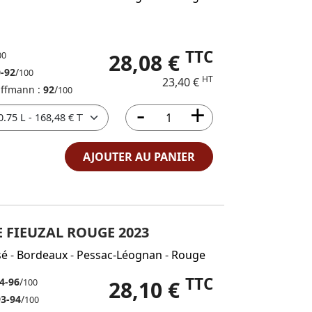
TTC
28,08 €
00
-92
/
100
HT
23,40 €
auffmann :
92
/
100
AJOUTER AU PANIER
 FIEUZAL ROUGE 2023
sé
-
Bordeaux
-
Pessac-Léognan
-
Rouge
TTC
4-96
/
28,10 €
100
93-94
/
100