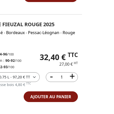
 FIEUZAL ROUGE 2025
sé
-
Bordeaux
-
Pessac-Léognan
-
Rouge
TTC
4-96
/
32,40 €
100
in :
90-92
/
100
HT
27,00 €
92-93
/
100
TTC
sse bois 4,80 €
AJOUTER AU PANIER