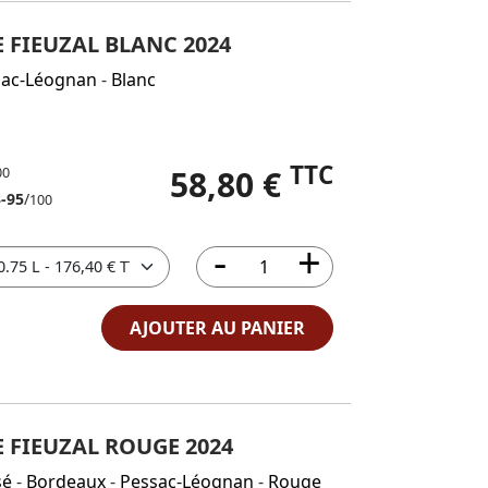
 FIEUZAL BLANC 2024
sac-Léognan
-
Blanc
TTC
58,80 €
00
-95
/
100
AJOUTER AU PANIER
 FIEUZAL ROUGE 2024
sé
-
Bordeaux
-
Pessac-Léognan
-
Rouge