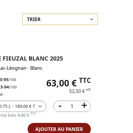
 FIEUZAL BLANC 2025
sac-Léognan
-
Blanc
TTC
3-95
/
63,00 €
100
93-94
/
100
HT
52,50 €
00
TTC
sse bois 4,80 €
AJOUTER AU PANIER