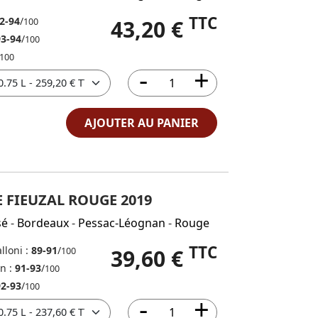
TTC
2-94
/
43,20 €
100
93-94
/
100
100
AJOUTER AU PANIER
 FIEUZAL ROUGE 2019
sé
-
Bordeaux
-
Pessac-Léognan
-
Rouge
TTC
lloni :
89-91
/
39,60 €
100
in :
91-93
/
100
92-93
/
100