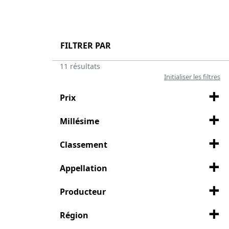
Voir la suite
FILTRER PAR
11 résultats
Initialiser les filtres
Prix
Millésime
Classement
Appellation
Producteur
Région