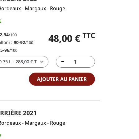
Bordeaux
-
Margaux
-
Rouge
E
TTC
2-94
/
48,00 €
100
lloni :
90-92
/
100
95-96
/
100
AJOUTER AU PANIER
RRIÈRE 2021
Bordeaux
-
Margaux
-
Rouge
E