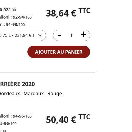
TTC
0-92
/
38,64 €
100
lloni :
92-94
/
100
in :
91-93
/
100
AJOUTER AU PANIER
RRIÈRE 2020
Bordeaux
-
Margaux
-
Rouge
TTC
lloni :
94-96
/
50,40 €
100
95-96
/
100
100