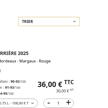
RRIÈRE 2025
Bordeaux
-
Margaux
-
Rouge
E
TTC
lloni :
90-92
/
36,00 €
100
in :
91-93
/
100
HT
30,00 €
94-95
/
100