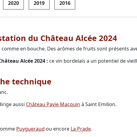
2020
2019
2016
station du Château Alcée 2024
z comme en bouche. Des arômes de fruits sont présents ave
Château Alcée 2024 :
ce vin bordelais a un potentiel de viei
iche technique
anc.
dirige aussi
Château Pavie Macquin
à Saint Emilion.
. Comme
Puygueraud
ou encore
La Prade
.