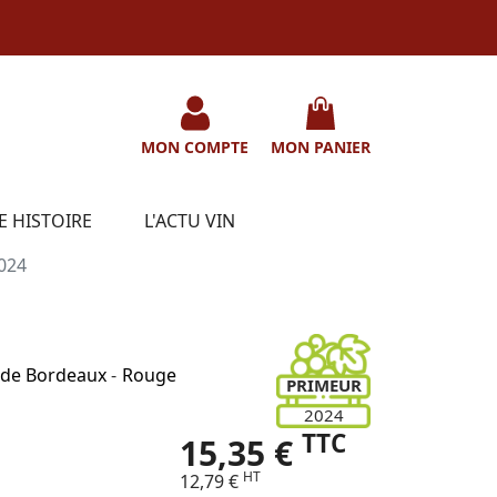
MON COMPTE
MON PANIER
E HISTOIRE
L'ACTU VIN
024
s de Bordeaux
-
Rouge
PRIMEUR
2024
TTC
15,35 €
HT
12,79 €