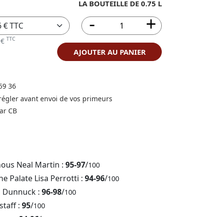
LA BOUTEILLE DE 0.75 L
TTC
 €
AJOUTER AU PANIER
59 36
 régler avant envoi de vos primeurs
ar CB
nous Neal Martin :
95-97
/
100
e Palate Lisa Perrotti :
94-96
/
100
b Dunnuck :
96-98
/
100
staff :
95
/
100