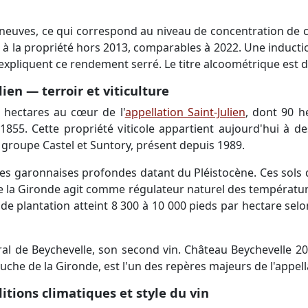
 neuves, ce qui correspond au niveau de concentration de 
és à la propriété hors 2013, comparables à 2022. Une inducti
 expliquent ce rendement serré. Le titre alcoométrique est d
ien — terroir et viticulture
 hectares au cœur de l'
appellation Saint-Julien
, dont 90 h
855. Cette propriété viticole appartient aujourd'hui à 
e groupe Castel et Suntory, présent depuis 1989.
s garonnaises profondes datant du Pléistocène. Ces sols dr
e la Gironde agit comme régulateur naturel des températu
e plantation atteint 8 300 à 10 000 pieds par hectare selon 
al de Beychevelle, son second vin. Château Beychevelle 202
che de la Gironde, est l'un des repères majeurs de l'appell
itions climatiques et style du vin