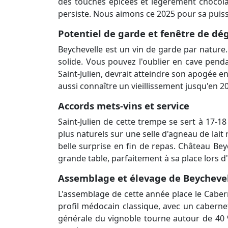
des touches épicées et légèrement chocolat
persiste. Nous aimons ce 2025 pour sa puissan
Potentiel de garde et fenêtre de dé
Beychevelle est un vin de garde par nature. L
solide. Vous pouvez l'oublier en cave pen
Saint-Julien, devrait atteindre son apogée e
aussi connaître un vieillissement jusqu'en 
Accords mets-vins et service
Saint-Julien de cette trempe se sert à 17
plus naturels sur une selle d'agneau de lait
belle surprise en fin de repas. Château Bey
grande table, parfaitement à sa place lors
Assemblage et élevage de Beychevel
L'assemblage de cette année place le Cabern
profil médocain classique, avec un cabernet
générale du vignoble tourne autour de 40 %)