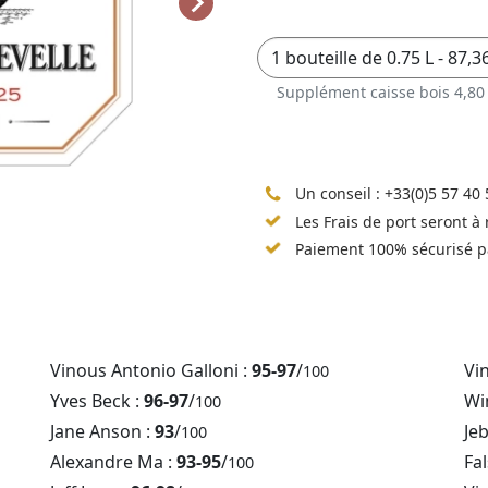
Supplément caisse bois 4,80
Un conseil :
+33(0)5 57 40 
Les Frais de port seront à
Paiement 100% sécurisé p
Vinous Antonio Galloni :
95-97
/
Vi
100
Yves Beck :
96-97
/
Win
100
Jane Anson :
93
/
Je
100
Alexandre Ma :
93-95
/
Fal
100