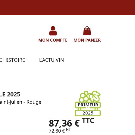
MON COMPTE
MON PANIER
E HISTOIRE
L'ACTU VIN
E 2025
aint-Julien
-
Rouge
PRIMEUR
2025
TTC
87,36 €
HT
72,80 €