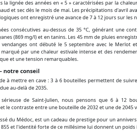
la lignée des années en « 5 » caractérisées par la chaleur 
haud et sec dès le mois de mai. Les précipitations d'avril av
logiques ont enregistré une avance de 7 à 12 jours sur les 
ées consécutives au-dessus de 35 °C, générant une cont
anes (869 mg/l) et en tanins. Les 45 mm de pluies enregistr
 Les vendanges ont débuté le 5 septembre avec le Merlot 
n, marqué par une chaleur estivale intense et des rendemen
ique et une tension remarquables.
 notre conseil
e à mettre en cave : 3 à 6 bouteilles permettent de suivr
ndue au-delà de 2035.
érieuse de Saint-Julien, nous pensons que 6 à 12 bout
t le contraste entre une bouteille de 2032 et une de 2045 v
ssé du Médoc, est un cadeau de prestige pour un anniversa
55 et l'identité forte de ce millésime lui donnent un poids