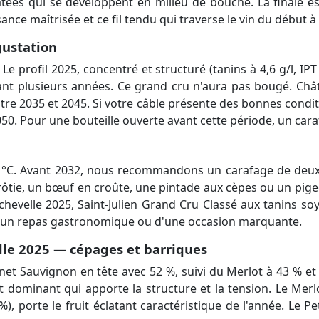
ées qui se développent en milieu de bouche. La finale es
ce maîtrisée et ce fil tendu qui traverse le vin du début à l
gustation
e profil 2025, concentré et structuré (tanins à 4,6 g/l, IPT
dant plusieurs années. Ce grand cru n'aura pas bougé. Châ
ntre 2035 et 2045. Si votre câble présente des bonnes condi
2050. Pour une bouteille ouverte avant cette période, un c
-18 °C. Avant 2032, nous recommandons un carafage de deux
 rôtie, un bœuf en croûte, une pintade aux cèpes ou un pige
chevelle 2025, Saint-Julien Grand Cru Classé aux tanins soy
 d'un repas gastronomique ou d'une occasion marquante.
le 2025 — cépages et barriques
et Sauvignon en tête avec 52 %, suivi du Merlot à 43 % et 
 dominant qui apporte la structure et la tension. Le Merlot,
, porte le fruit éclatant caractéristique de l'année. Le P