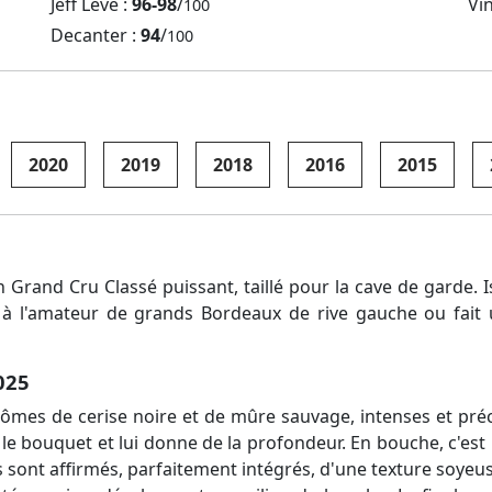
Jeff Leve :
96-98
/
Vi
100
Decanter :
94
/
100
2020
2019
2018
2016
2015
n Grand Cru Classé puissant, taillé pour la cave de garde
 à l'amateur de grands Bordeaux de rive gauche ou fait
025
rômes de cerise noire et de mûre sauvage, intenses et préc
 le bouquet et lui donne de la profondeur. En bouche, c'est pl
s sont affirmés, parfaitement intégrés, d'une texture soyeus