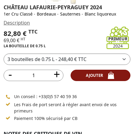
CHÂTEAU LAFAURIE-PEYRAGUEY 2024
1er Cru Classé
-
Bordeaux
-
Sauternes
-
Blanc liquoreux
Description
TTC
82,80 €
PRIMEUR
HT
69,00 €
2024
LA BOUTEILLE DE 0.75 L
AJOUTER
Un conseil :
+33(0)5 57 40 59 36
Les Frais de port seront à régler avant envoi de vos
primeurs
Paiement 100% sécurisé par CB
NOTES DES CRITIQUES DE VIN