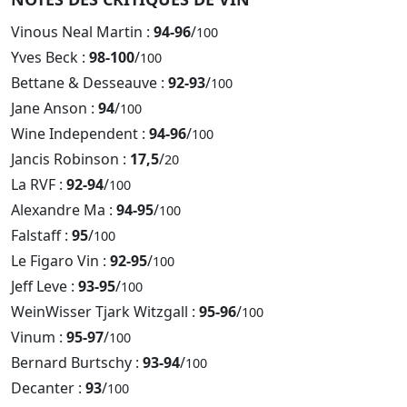
Vinous Neal Martin :
94-96
/
100
Yves Beck :
98-100
/
100
Bettane & Desseauve :
92-93
/
100
Jane Anson :
94
/
100
Wine Independent :
94-96
/
100
Jancis Robinson :
17,5
/
20
La RVF :
92-94
/
100
Alexandre Ma :
94-95
/
100
Falstaff :
95
/
100
Le Figaro Vin :
92-95
/
100
Jeff Leve :
93-95
/
100
WeinWisser Tjark Witzgall :
95-96
/
100
Vinum :
95-97
/
100
Bernard Burtschy :
93-94
/
100
Decanter :
93
/
100