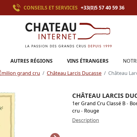
CONSEILS ET SERVICES
+33(0)5 57 40 59 36
AUTRES RÉGIONS
VINS ÉTRANGERS
NOTR
Émilion grand cru
Château Larcis Ducasse
Château Lar
CHÂTEAU LARCIS DUC
1er Grand Cru Classé B
-
Bo
cru
-
Rouge
Description