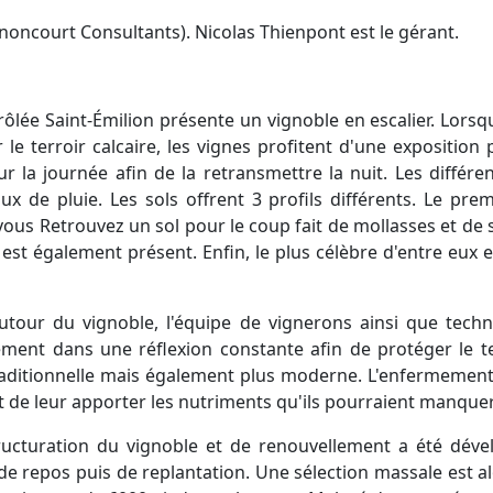
noncourt Consultants). Nicolas Thienpont est le gérant.
rôlée Saint-Émilion présente un vignoble en escalier. Lorsqu
r le terroir calcaire, les vignes profitent d'une exposition
r la journée afin de la retransmettre la nuit. Les différe
de pluie. Les sols offrent 3 profils différents. Le prem
s Retrouvez un sol pour le coup fait de mollasses et de sab
 est également présent. Enfin, le plus célèbre d'entre eux et
tour du vignoble, l'équipe de vignerons ainsi que techn
ement dans une réflexion constante afin de protéger le te
s traditionnelle mais également plus moderne. L'enfermeme
 et de leur apporter les nutriments qu'ils pourraient manqu
ructuration du vignoble et de renouvellement a été dév
de repos puis de replantation. Une sélection massale est alo