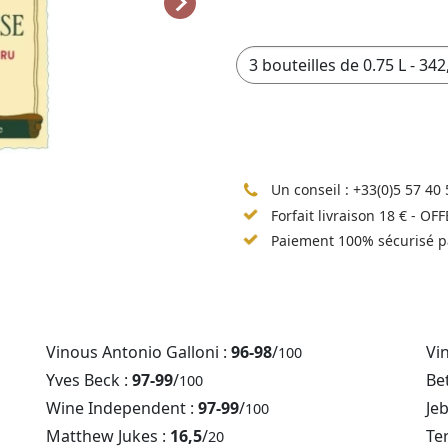
Un conseil :
+33(0)5 57 40 
Forfait livraison 18 € - OF
Paiement 100% sécurisé p
Vinous Antonio Galloni :
96-98
/
Vi
100
Yves Beck :
97-99
/
Be
100
Wine Independent :
97-99
/
Je
100
Matthew Jukes :
16,5
/
Te
20