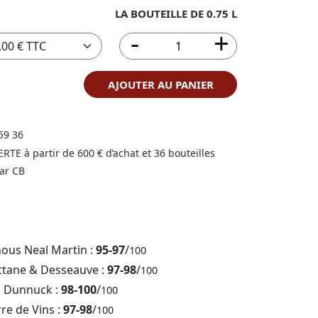
LA BOUTEILLE DE 0.75 L
AJOUTER AU PANIER
59 36
FERTE à partir de 600 € d’achat et 36 bouteilles
ar CB
nous Neal Martin :
95-97
/
100
ttane & Desseauve :
97-98
/
100
b Dunnuck :
98-100
/
100
rre de Vins :
97-98
/
100