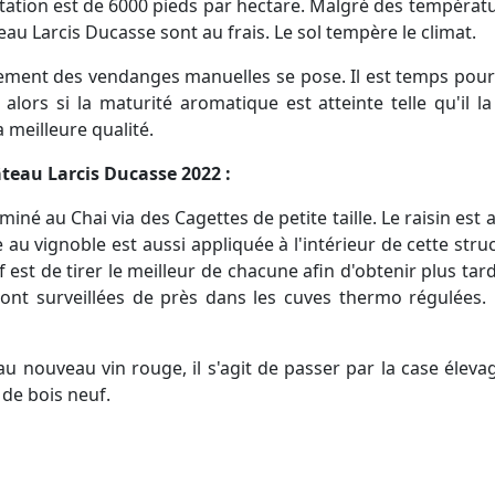
ntation est de 6000 pieds par hectare. Malgré des températu
teau Larcis Ducasse sont au frais. Le sol tempère le climat.
cement des vendanges manuelles se pose. Il est temps pour 
 alors si la maturité aromatique est atteinte telle qu'il la
 meilleure qualité.
âteau Larcis Ducasse 2022 :
miné au Chai via des Cagettes de petite taille. Le raisin e
e au vignoble est aussi appliquée à l'intérieur de cette stru
tif est de tirer le meilleur de chacune afin d'obtenir plus 
ont surveillées de près dans les cuves thermo régulées. L
 nouveau vin rouge, il s'agit de passer par la case élevag
de bois neuf.