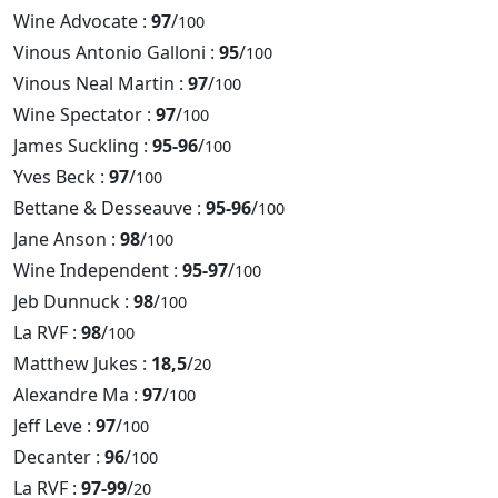
Wine Advocate :
97
/
100
Vinous Antonio Galloni :
95
/
100
Vinous Neal Martin :
97
/
100
Wine Spectator :
97
/
100
James Suckling :
95-96
/
100
Yves Beck :
97
/
100
Bettane & Desseauve :
95-96
/
100
Jane Anson :
98
/
100
Wine Independent :
95-97
/
100
Jeb Dunnuck :
98
/
100
La RVF :
98
/
100
Matthew Jukes :
18,5
/
20
Alexandre Ma :
97
/
100
Jeff Leve :
97
/
100
Decanter :
96
/
100
La RVF :
97-99
/
20