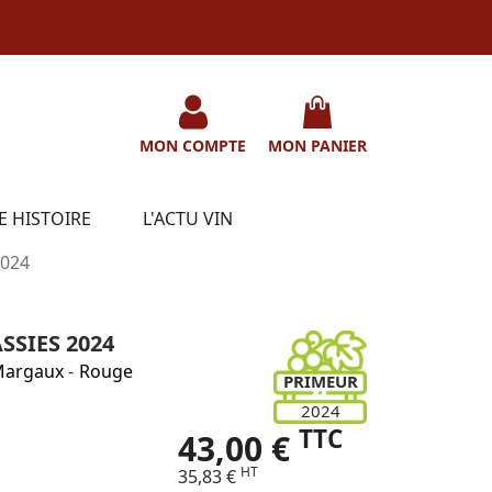
MON COMPTE
MON PANIER
E HISTOIRE
L'ACTU VIN
2024
SIES 2024
argaux
-
Rouge
PRIMEUR
2024
TTC
43,00 €
HT
35,83 €