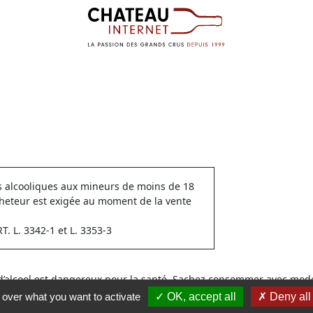
ns alcooliques aux mineurs de moins de 18
cheteur est exigée au moment de la vente
 L. 3342-1 et L. 3353-3
 d’alcool est dangereux pour la santé. Sachez consommer avec modé
l over what you want to activate
OK, accept all
Deny all