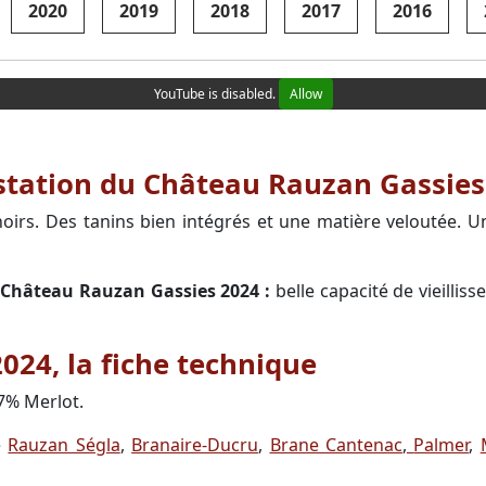
2020
2019
2018
2017
2016
YouTube is disabled.
Allow
ustation du Château Rauzan Gassies
rs. Des tanins bien intégrés et une matière veloutée. Une j
u Château Rauzan Gassies 2024 :
belle capacité de vieillis
24, la fiche technique
7% Merlot.
e
Rauzan Ségla
,
Branaire-Ducru
,
Brane Cantenac
,
Palmer
,