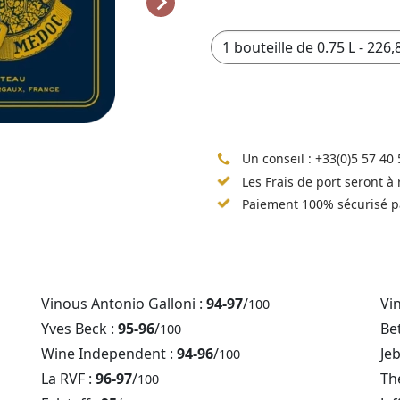
Un conseil :
+33(0)5 57 40 
Les Frais de port seront à
Paiement 100% sécurisé p
Vinous Antonio Galloni :
94-97
/
Vi
100
Yves Beck :
95-96
/
Be
100
Wine Independent :
94-96
/
Je
100
La RVF :
96-97
/
Th
100