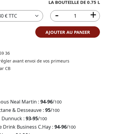
LA BOUTEILLE DE 0.75 L
AJOUTER AU PANIER
59 36
 régler avant envoi de vos primeurs
ar CB
nous Neal Martin :
94-96
/
100
ttane & Desseauve :
95
/
100
b Dunnuck :
93-95
/
100
e Drink Business C.Hay :
94-96
/
100