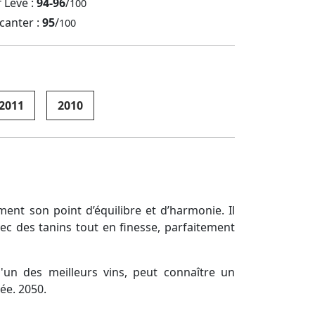
f Leve :
94-96
/
100
canter :
95
/
100
2011
2010
ent son point d’équilibre et d’harmonie. Il
vec des tanins tout en finesse, parfaitement
'un des meilleurs vins, peut connaître un
lée. 2050.