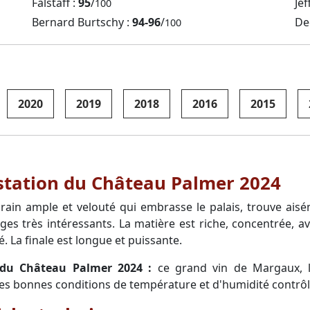
Falstaff :
95
/
Jef
100
Bernard Burtschy :
94-96
/
De
100
2020
2019
2018
2016
2015
ustation du Château Palmer 2024
in ample et velouté qui embrasse le palais, trouve aisém
es très intéressants. La matière est riche, concentrée, a
é. La finale est longue et puissante.
n du Château Palmer 2024 :
ce grand vin de Margaux, l
 les bonnes conditions de température et d'humidité contrô