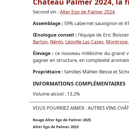
Château Palmer 2024, la f
Second vin :
Alter Ego de Palmer 2024
.
Assemblage :
59% cabernet sauvignon et 4
Œnologue conseil :
l'équipe de Eric Boisse
Barton
,
Nénin
,
Léoville Las Cases
,
Montrose
,
Élevage :
ce nouveau millésime du grand vi
gagner en structure, en complexité aromati
Propriétaire :
familles Mähler-Besse et Siche
INFORMATIONS COMPLÉMENTAIRES
Volume alcool : 13.2%
VOUS POURRIEZ AIMER : AUTRES VINS CHÂ
Rouge Alter Ego de Palmer 2025
Alter Ego de Palmer 2023