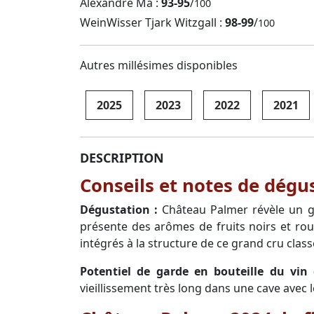
Alexandre Ma :
93-95
/
100
WeinWisser Tjark Witzgall :
98-99
/
100
Autres millésimes disponibles
2025
2023
2022
2021
DESCRIPTION
Conseils et notes de dég
Dégustation :
Château Palmer révèle un gra
présente des arômes de fruits noirs et roug
intégrés à la structure de ce grand cru class
Potentiel de garde en bouteille du vi
vieillissement très long dans une cave avec