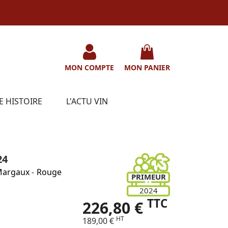
MON COMPTE
MON PANIER
E HISTOIRE
L'ACTU VIN
24
argaux
-
Rouge
PRIMEUR
2024
TTC
226,80 €
HT
189,00 €