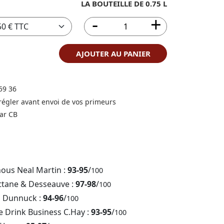
LA BOUTEILLE DE 0.75 L
AJOUTER AU PANIER
59 36
 régler avant envoi de vos primeurs
ar CB
nous Neal Martin :
93-95
/
100
ttane & Desseauve :
97-98
/
100
b Dunnuck :
94-96
/
100
e Drink Business C.Hay :
93-95
/
100