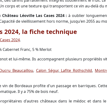
nt, des tanins parfaitement intégrés soutiennent le fruit. L
n corps et une texture qui transportent ce vin au-delà du m
u Château Léoville Las Cases 2024 :
à oublier longuement
Capacité de vieillissement hors norme, jusqu'en 2055 au mo
s 2024, la fiche technique
 Cases 2024
.
 Cabernet Franc, 5 % Merlot
senot et lui-même. Ils accompagnent plusieurs propriétés vi
Ducru Beaucaillou
,
Calon Ségur
,
Lafite Rothschild
,
Montr
 vin de Bordeaux profite d'un passage en barriques. Cette
matique. Il y a 75% de bois neuf.
opriétaires d'autres châteaux dans le médoc et dans le 