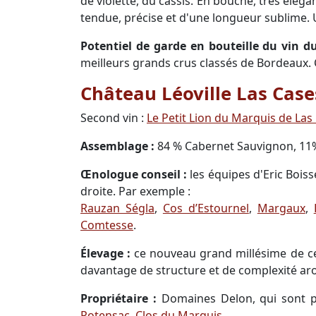
de violette, du cassis. En bouche, très éléga
tendue, précise et d'une longueur sublime. U
Potentiel de garde en bouteille du vin d
meilleurs grands crus classés de Bordeaux. 
Château Léoville Las Case
Second vin :
Le Petit Lion du Marquis de Las
Assemblage :
84 % Cabernet Sauvignon, 11%
Œnologue conseil :
les équipes d'Eric Bois
droite. Par exemple :
Rauzan Ségla
,
Cos d’Estournel
,
Margaux
,
Comtesse
.
Élevage :
ce nouveau grand millésime de ce
davantage de structure et de complexité aro
Propriétaire :
Domaines Delon, qui sont pr
Potensac
,
Clos du Marquis
.