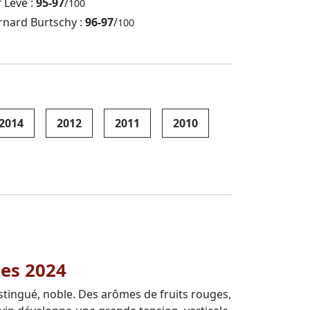
f Leve :
95-97
/
100
rnard Burtschy :
96-97
/
100
2014
2012
2011
2010
ses 2024
istingué, noble. Des arômes de fruits rouges,