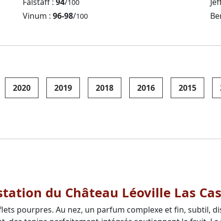
Falstaff :
94
/
Jef
100
Vinum :
96-98
/
Be
100
2020
2019
2018
2016
2015
station du Château Léoville Las Ca
lets pourpres. Au nez, un parfum complexe et fin, subtil, d