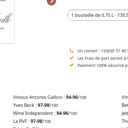
Un conseil :
+33(0)5 57 40 
Les Frais de port seront à
Paiement 100% sécurisé p
Vinous Antonio Galloni :
94-96
/
Vi
100
Yves Beck :
97-98
/
Be
100
Wine Independent :
94-96
/
Je
100
La RVF :
97-98
/
Th
100