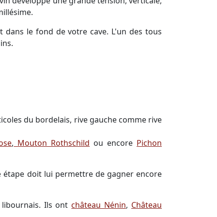
e vin développe une grande tension, verticale,
illésime.
 dans le fond de votre cave. L'un des tous
ins.
ticoles du bordelais, rive gauche comme rive
ose
,
Mouton Rothschild
ou encore
Pichon
 étape doit lui permettre de gagner encore
libournais. Ils ont
château Nénin
,
Château