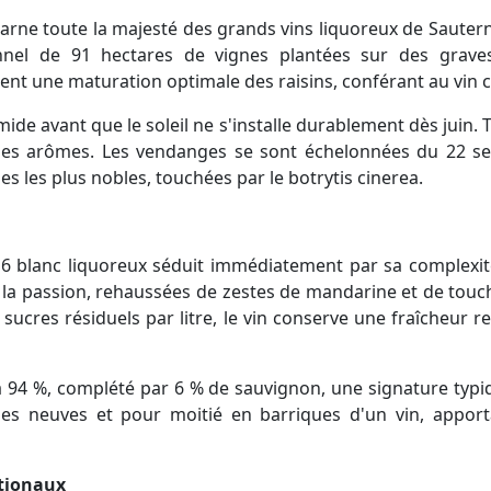
arne toute la majesté des grands vins liquoreux de Sauter
onnel de 91 hectares de vignes plantées sur des graves
ent une maturation optimale des raisins, conférant au vin c
de avant que le soleil ne s'installe durablement dès juin. 
des arômes. Les vendanges se sont échelonnées du 22 s
es les plus nobles, touchées par le botrytis cinerea.
16 blanc liquoreux séduit immédiatement par sa complexit
a passion, rehaussées de zestes de mandarine et de touche
ucres résiduels par litre, le vin conserve une fraîcheur 
 à 94 %, complété par 6 % de sauvignon, une signature typi
ues neuves et pour moitié en barriques d'un vin, appor
ationaux