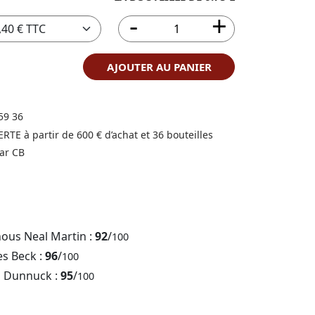
AJOUTER AU PANIER
59 36
FERTE à partir de 600 € d’achat et 36 bouteilles
ar CB
nous Neal Martin :
92
/
100
es Beck :
96
/
100
b Dunnuck :
95
/
100