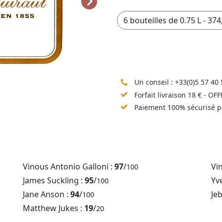
Un conseil :
+33(0)5 57 40 
Forfait livraison 18 € - OF
Paiement 100% sécurisé p
Vinous Antonio Galloni :
97
/
Vi
100
James Suckling :
95
/
Yv
100
Jane Anson :
94
/
Je
100
Matthew Jukes :
19
/
20