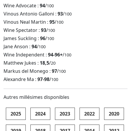
Wine Advocate :
94
/
100
Vinous Antonio Galloni :
93
/
100
Vinous Neal Martin :
95
/
100
Wine Spectator :
93
/
100
James Suckling :
96
/
100
Jane Anson :
94
/
100
Wine Independent :
94-96+
/
100
Matthew Jukes :
18,5
/
20
Markus del Monego :
97
/
100
Alexandre Ma :
97-98
/
100
Autres millésimes disponibles
2025
2024
2023
2022
2020
2019
2018
2017
2014
2012