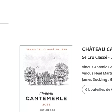
CHÂTEAU C
5e Cru Classé
-
Vinous Antonio Ga
Vinous Neal Mart
James Suckling :