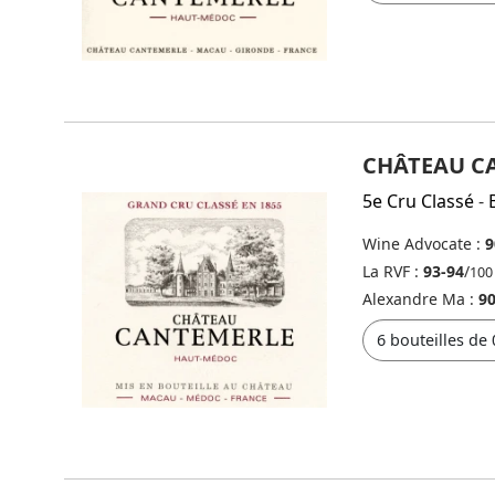
CHÂTEAU C
5e Cru Classé
-
Wine Advocate :
9
La RVF :
93-94
/
100
Alexandre Ma :
90