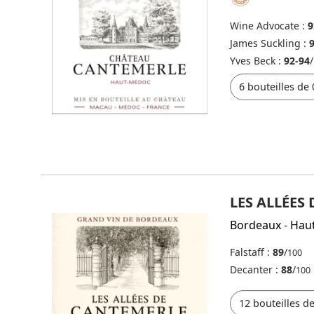
Wine Advocate :
9
James Suckling :
Yves Beck :
92-94
/
LES ALLÉES
Bordeaux
-
Hau
Falstaff :
89
/
100
Decanter :
88
/
100