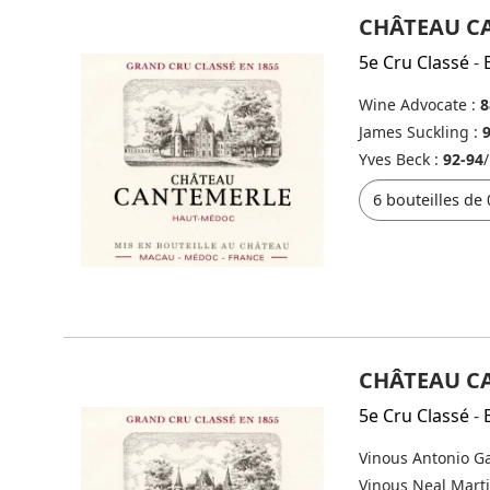
CHÂTEAU C
5e Cru Classé
-
Wine Advocate :
8
James Suckling :
Yves Beck :
92-94
/
CHÂTEAU C
5e Cru Classé
-
Vinous Antonio Ga
Vinous Neal Mart