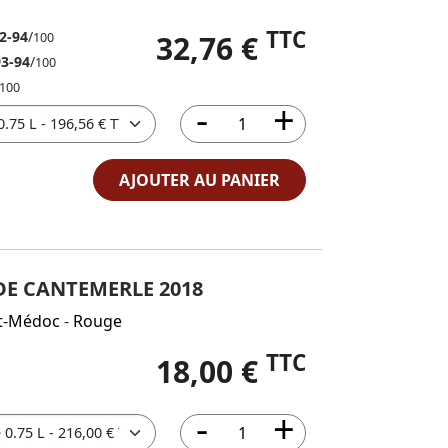
TTC
2-94
/
32,76 €
100
93-94
/
100
100
AJOUTER AU PANIER
 DE CANTEMERLE 2018
t-Médoc
-
Rouge
TTC
18,00 €