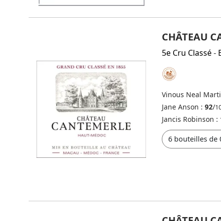
CHÂTEAU C
5e Cru Classé
-
Vinous Neal Mart
Jane Anson :
92
/
1
Jancis Robinson :
CHÂTEAU C