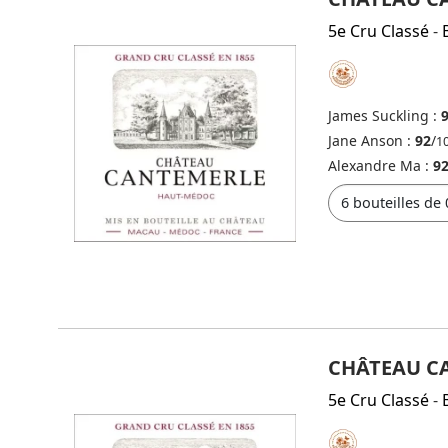
5e Cru Classé
-
James Suckling :
Jane Anson :
92
/
1
Alexandre Ma :
92
CHÂTEAU C
5e Cru Classé
-