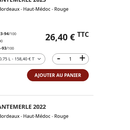
Bordeaux
-
Haut-Médoc
-
Rouge
TTC
93-94
/
26,40 €
100
00
-93
/
100
AJOUTER AU PANIER
ANTEMERLE 2022
Bordeaux
-
Haut-Médoc
-
Rouge