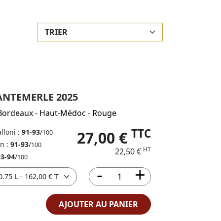
ANTEMERLE 2025
Bordeaux
-
Haut-Médoc
-
Rouge
TTC
lloni :
91-93
/
27,00 €
100
in :
91-93
/
100
HT
22,50 €
93-94
/
100
AJOUTER AU PANIER