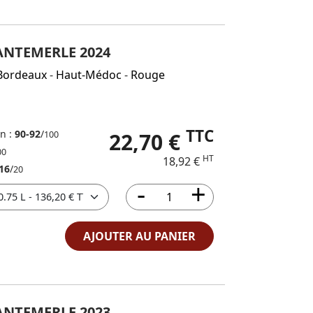
ANTEMERLE 2024
Bordeaux
-
Haut-Médoc
-
Rouge
TTC
in :
90-92
/
22,70 €
100
00
HT
18,92 €
16
/
20
AJOUTER AU PANIER
ANTEMERLE 2023