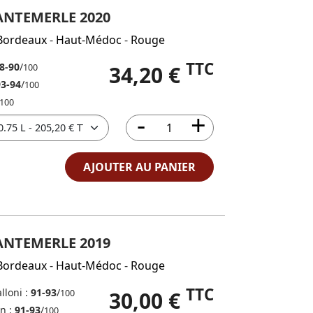
ANTEMERLE 2020
Bordeaux
-
Haut-Médoc
-
Rouge
TTC
8-90
/
34,20 €
100
93-94
/
100
100
AJOUTER AU PANIER
ANTEMERLE 2019
Bordeaux
-
Haut-Médoc
-
Rouge
TTC
lloni :
91-93
/
30,00 €
100
in :
91-93
/
100