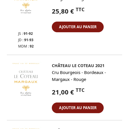
TTC
25,80 €
AJOUTER AU PANIER
JS :
91-92
JD :
91-93
MDM :
92
CHÂTEAU LE COTEAU 2021
-
-
Cru Bourgeois
Bordeaux
-
Margaux
Rouge
TTC
21,00 €
AJOUTER AU PANIER